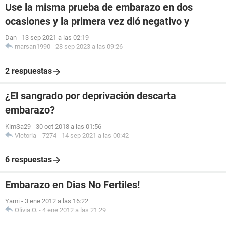
Use la misma prueba de embarazo en dos
ocasiones y la primera vez dió negativo y
Dan
-
13 sep 2021 a las 02:19
marsan1990
-
28 sep 2023 a las 09:26
2 respuestas
¿El sangrado por deprivación descarta
embarazo?
KimSa29
-
30 oct 2018 a las 01:56
Victoria__7274
-
14 sep 2021 a las 00:42
6 respuestas
Embarazo en Dias No Fertiles!
Yami
-
3 ene 2012 a las 16:22
Olivia.O.
-
4 ene 2012 a las 21:29