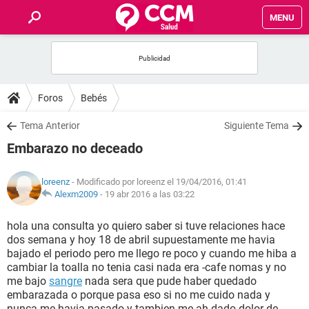
MENU
INICIO
FOROS
Foros
Bebés
SALUD
Tema Anterior
Siguiente Tema
Embarazo no deceado
FAMILIA
loreenz
- Modificado por loreenz el 19/04/2016, 01:41
NUTRICIÓN
Alexm2009
-
19 abr 2016 a las 03:22
hola una consulta yo quiero saber si tuve relaciones hace
BIENESTAR
dos semana y hoy 18 de abril supuestamente me havia
bajado el periodo pero me llego re poco y cuando me hiba a
SEXUALIDAD
cambiar la toalla no tenia casi nada era -cafe nomas y no
me bajo
sangre
nada sera que pude haber quedado
embarazada o porque pasa eso si no me cuido nada y
GLOSARIO
nunca me havia pasado y tambien me ah dado dolor de