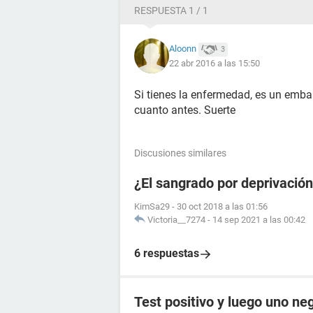
RESPUESTA 1 / 1
Aloonn
3
22 abr 2016 a las 15:50
Si tienes la enfermedad, es un emba
cuanto antes. Suerte
Discusiones similares
¿El sangrado por deprivació
KimSa29
-
30 oct 2018 a las 01:56
Victoria__7274
-
14 sep 2021 a las 00:42
6 respuestas
Test positivo y luego uno ne