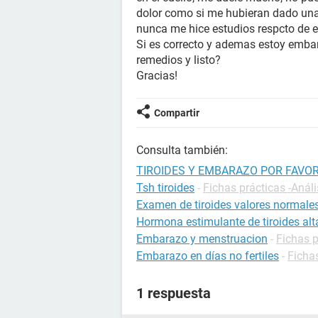
dolor como si me hubieran dado una p
nunca me hice estudios respcto de 
Si es correcto y ademas estoy emba
remedios y listo?
Gracias!
Compartir
Consulta también:
TIROIDES Y EMBARAZO POR FAVO
Tsh tiroides
-
Fichas prácticas -Análi
Examen de tiroides valores normale
Hormona estimulante de tiroides alt
Embarazo y menstruacion
-
Fichas 
Embarazo en días no fertiles
-
Ficha
1 respuesta