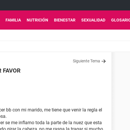
FAMILIA
NUTRICIÓN
BIENESTAR
SEXUALIDAD
GLOSARI
Siguiente Tema
R FAVOR
r bb con mi marido, me tiene que venir la regla el
osa.
er se me inflamo toda la parte de la nuez que esta
do girar la cabeza, no me raspa la tragar si mucho