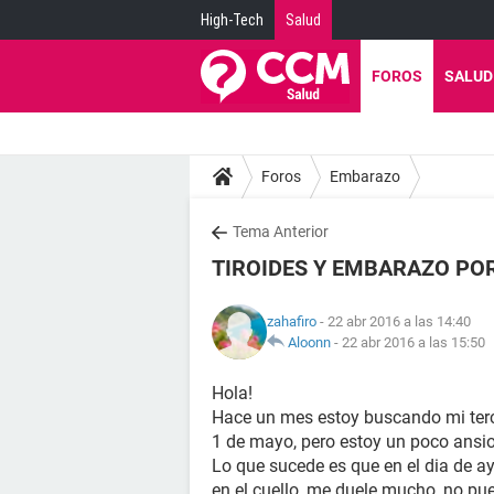
High-Tech
Salud
FOROS
SALUD
Foros
Embarazo
Tema Anterior
TIROIDES Y EMBARAZO PO
zahafiro
- 22 abr 2016 a las 14:40
Aloonn
-
22 abr 2016 a las 15:50
Hola!
Hace un mes estoy buscando mi terce
1 de mayo, pero estoy un poco ansi
Lo que sucede es que en el dia de ay
en el cuello, me duele mucho, no pue