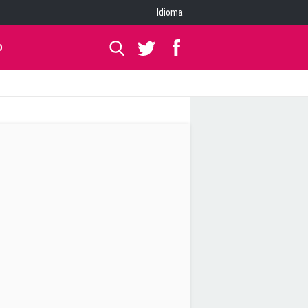
Idioma
O