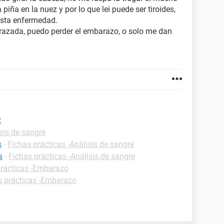
iña en la nuez y por lo que lei puede ser tiroides,
esta enfermedad.
razada, puedo perder el embarazo, o solo me dan
R
sis de sangre
s
-
Fichas prácticas -Análisis de sangre
a
-
Fichas prácticas -Análisis de sangre
prácticas -Embarazo
s prácticas -Embarazo