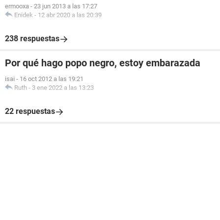
ermooxa
-
23 jun 2013 a las 17:27
Enidek
-
12 abr 2020 a las 20:39
238 respuestas
Por qué hago popo negro, estoy embarazada
isai
-
16 oct 2012 a las 19:21
Ruth
-
3 ene 2022 a las 13:23
22 respuestas