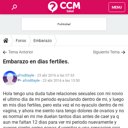
MENU
INICIO
FOROS
Foros
Embarazo
SALUD
Tema Anterior
Siguiente Tema
Embarazo en dias fertiles.
FAMILIA
afroditayle
- 23 abr 2016 a las 07:33
NUTRICIÓN
afroditayle
-
23 abr 2016 a las 13:50
Hola tengo una duda tube relaciones sexuales con mi novio
BIENESTAR
el ultimo dia de mi periodo eyaculando dentro de mi, y luego
en mis dias fertiles, pero esta vez el no eyaculo dentro de mi
SEXUALIDAD
vagina, y ahora me siento rara tengo dolores de ovarios y no
es normal en mi me duelan tantos dias antes de caer ya q
aun me faltan 12 dias para ver mi periodo nuevamente y
GLOSARIO
aveces siento como ganas d vomitar o una sensacion rara