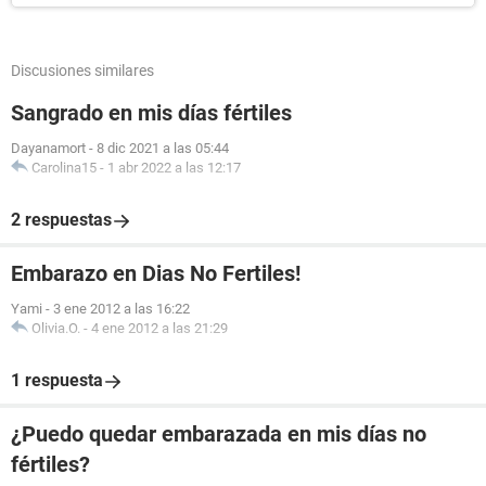
Discusiones similares
Sangrado en mis días fértiles
Dayanamort
-
8 dic 2021 a las 05:44
Carolina15
-
1 abr 2022 a las 12:17
2 respuestas
Embarazo en Dias No Fertiles!
Yami
-
3 ene 2012 a las 16:22
Olivia.O.
-
4 ene 2012 a las 21:29
1 respuesta
¿Puedo quedar embarazada en mis días no
fértiles?