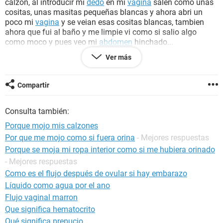
calzon, al introducir mi
dedo
en mi
vagina
salen como unas
cositas, unas masitas pequeñas blancas y ahora abri un
poco mi
vagina
y se veian esas cositas blancas, tambien
ahora que fui al baño y me limpie vi como si salio algo
como moco y pues veo mi
abdomen
hinchado...
eso puede significar
embarazo
o es
infeccion
?
Ver más
espero ayuden, porque en serio no quiero
estar embarazada
.
Compartir
Consulta también:
Porque mojo mis calzones
Por que me mojo como si fuera orina
- Mejores respuestas
Porque se moja mi ropa interior como si me hubiera orinado
- Mejores respuestas
Como es el flujo después de ovular si hay embarazo
Líquido como agua por el ano
Flujo vaginal marron
Que significa hematocrito
Qué significa prepucio