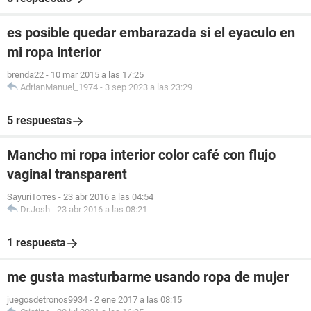
es posible quedar embarazada si el eyaculo en
mi ropa interior
brenda22
-
10 mar 2015 a las 17:25
AdrianManuel_1974
-
3 sep 2023 a las 23:29
5 respuestas
Mancho mi ropa interior color café con flujo
vaginal transparent
SayuriTorres
-
23 abr 2016 a las 04:54
Dr.Josh
-
23 abr 2016 a las 08:21
1 respuesta
me gusta masturbarme usando ropa de mujer
juegosdetronos9934
-
2 ene 2017 a las 08:15