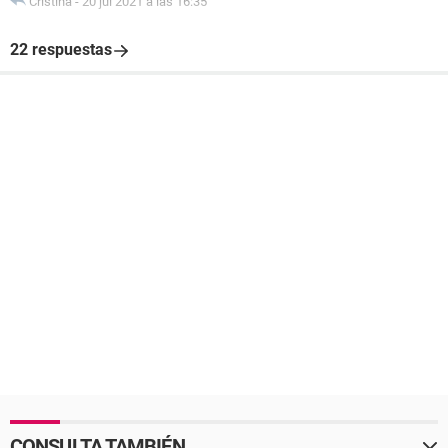
Cristina
-
20 jul 2021 a las 16:35
22 respuestas
CONSULTA TAMBIÉN