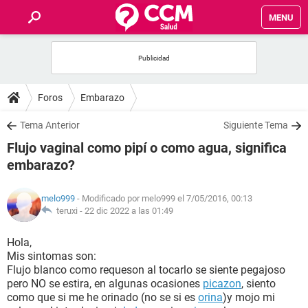
MENU
INICIO
FOROS
Foros
Embarazo
SALUD
Tema Anterior
Siguiente Tema
Flujo vaginal como pipí o como agua, significa
FAMILIA
embarazo?
NUTRICIÓN
melo999
- Modificado por melo999 el 7/05/2016, 00:13
teruxi -
22 dic 2022 a las 01:49
BIENESTAR
Hola,
Mis sintomas son:
SEXUALIDAD
Flujo blanco como requeson al tocarlo se siente pegajoso
pero NO se estira, en algunas ocasiones
picazon
, siento
como que si me he orinado (no se si es
orina
)y mojo mi
GLOSARIO