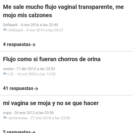
Me sale mucho flujo vaginal transparente, me
mojo mis calzones
Sofiaask
-
4 nov 2016 a las 22:49
Sofiaask
-
5 nov 2016 a las 04:21
4 respuestas
Flujo como si fueran chorros de orina
sasha
-
17 abr 2012 a las 23:33
LR.
-
16 oct 2023 a las 12:03
41 respuestas
mi vagina se moja y no se que hacer
sopa
-
26 ene 2012 a las 03:56
amorosaaa
-
27 ene 2018 a las 23:50
5 respuestas