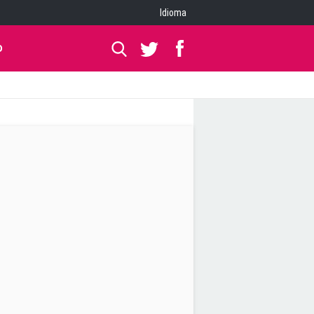
Idioma
O