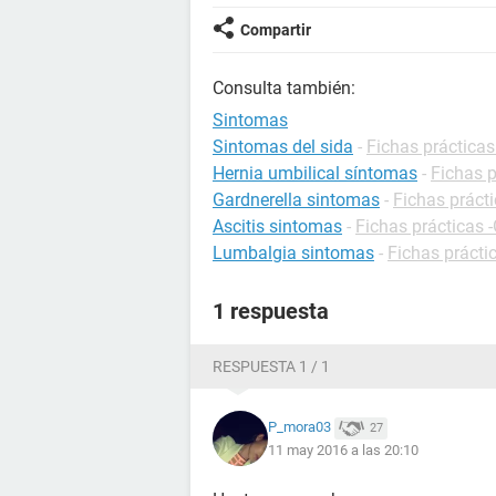
Compartir
Consulta también:
Sintomas
Sintomas del sida
-
Fichas prácticas
Hernia umbilical síntomas
-
Fichas p
Gardnerella sintomas
-
Fichas prácti
Ascitis sintomas
-
Fichas prácticas -
Lumbalgia sintomas
-
Fichas prácti
1 respuesta
RESPUESTA 1 / 1
P_mora03
27
11 may 2016 a las 20:10