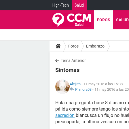
High-Tech
Salud
FOROS
SALUD
Foros
Embarazo
Tema Anterior
Sintomas
Alejiith
- 11 may 2016 a las 15:38
P_mora03
-
11 may 2016 a las 20
Hola una pregunta hace 8 días no m
pálida como siempre tengo los sín
secreción
blancusca un flujo no huel
preocupada, la última ves con mi no