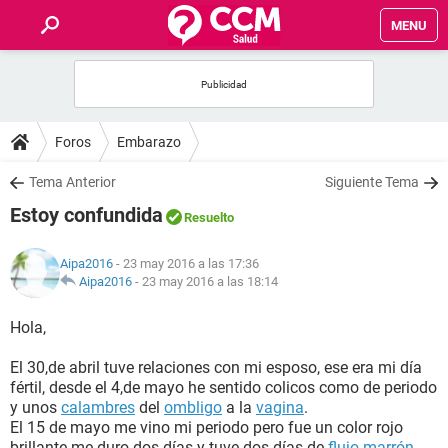
MENU
INICIO
FOROS
Foros
Embarazo
SALUD
Tema Anterior
Siguiente Tema
Estoy confundida
Resuelto
FAMILIA
Aipa2016
- 23 may 2016 a las 17:36
NUTRICIÓN
Aipa2016
-
23 may 2016 a las 18:14
Hola,
BIENESTAR
El 30,de abril tuve relaciones con mi esposo, ese era mi día
SEXUALIDAD
fértil, desde el 4,de mayo he sentido colicos como de periodo
y unos
calambres
del
ombligo
a la
vagina
.
El 15 de mayo me vino mi periodo pero fue un color rojo
GLOSARIO
brillante me duro dos días y tuve dos días de
flujo marrón