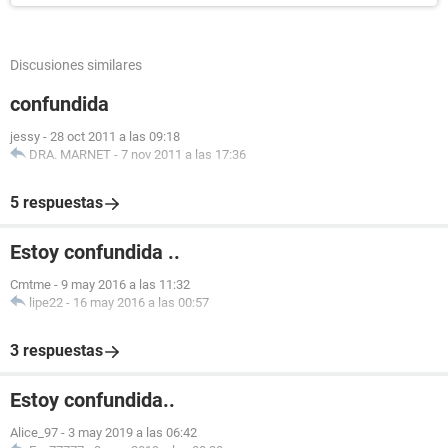
Discusiones similares
confundida
jessy
-
28 oct 2011 a las 09:18
DRA. MARNET
-
7 nov 2011 a las 17:36
5 respuestas
Estoy confundida ..
Cmtme
-
9 may 2016 a las 11:32
lipe22
-
16 may 2016 a las 00:57
3 respuestas
Estoy confundida..
Alice_97
-
3 may 2019 a las 06:42