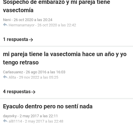
Sospecho de embarazó y mi pareja tiene
vasectomía
Neni
-
26 oct 2020 a las 20:24
Hermanamayor
-
26 oct 2020 a las 22:42
1 respuesta
mi pareja tiene la vasectomia hace un año y yo
tengo retraso
Carlasuarez
-
26 ago 2016 a las 16:03
Alita
-
29 nov 2022 a las 05:25
4 respuestas
Eyaculo dentro pero no sentí nada
dayovky
-
2 may 2017 a las 22:11
al81114
-
2 may 2017 a las 22:48