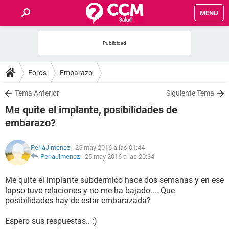
MENU
INICIO
FOROS
Foros
Embarazo
SALUD
Tema Anterior
Siguiente Tema
Me quite el implante, posibilidades de
FAMILIA
embarazo?
NUTRICIÓN
PerlaJimenez
- 25 may 2016 a las 01:44
PerlaJimenez
-
25 may 2016 a las 20:34
BIENESTAR
Me quite el implante subdermico hace dos semanas y en ese
lapso tuve relaciones y no me ha bajado.... Que
SEXUALIDAD
posibilidades hay de estar embarazada?
Espero sus respuestas.. :)
GLOSARIO