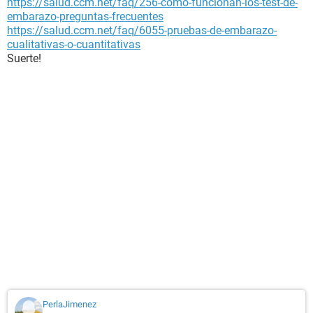
https://salud.ccm.net/faq/256-como-funcionan-los-test-de-
embarazo-preguntas-frecuentes
https://salud.ccm.net/faq/6055-pruebas-de-embarazo-
cualitativas-o-cuantitativas
Suerte!
PerlaJimenez