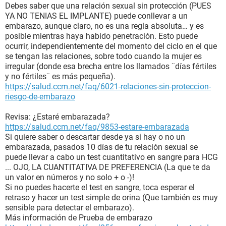
Debes saber que una relación sexual sin protección (PUES
YA NO TENIAS EL IMPLANTE) puede conllevar a un
embarazo, aunque claro, no es una regla absoluta… y es
posible mientras haya habido penetración. Esto puede
ocurrir, independientemente del momento del ciclo en el que
se tengan las relaciones, sobre todo cuando la mujer es
irregular (donde esa brecha entre los llamados ¨días fértiles
y no fértiles¨ es más pequeña).
https://salud.ccm.net/faq/6021-relaciones-sin-proteccion-
riesgo-de-embarazo
Revisa: ¿Estaré embarazada?
https://salud.ccm.net/faq/9853-estare-embarazada
Si quiere saber o descartar desde ya si hay o no un
embarazada, pasados 10 días de tu relación sexual se
puede llevar a cabo un test cuantitativo en sangre para HCG
... OJO, LA CUANTITATIVA DE PREFERENCIA (La que te da
un valor en números y no solo + o -)!
Si no puedes hacerte el test en sangre, toca esperar el
retraso y hacer un test simple de orina (Que también es muy
sensible para detectar el embarazo).
Más información de Prueba de embarazo