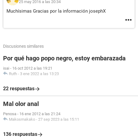
25 may 2016 a las 20:34
Muchísimas Gracias por la información josephX
Discusiones similares
Por qué hago popo negro, estoy embarazada
isai
-
16 oct 2012 a las 19:21
Ruth
-
3 ene 2022 a las 13:23
22 respuestas
Mal olor anal
Penosa
-
16 ene 2012 a las 21:24
Makosmakako
-
27 sep 2023 a las 15:11
136 respuestas