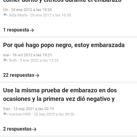
Ori
-
24 ene 2012 a las 19:35
Aída María
-
26 ene 2012 a las 16:33
1 respuesta
Por qué hago popo negro, estoy embarazada
isai
-
16 oct 2012 a las 19:21
Ruth
-
3 ene 2022 a las 13:23
22 respuestas
Use la misma prueba de embarazo en dos
ocasiones y la primera vez dió negativo y
Dan
-
13 sep 2021 a las 02:19
marsan1990
-
28 sep 2023 a las 09:26
2 respuestas