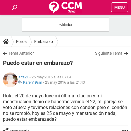
MENU
INICIO
FOROS
Foros
Embarazo
SALUD
Tema Anterior
Siguiente Tema
Puedo estar en embarazo?
FAMILIA
isita21
- 25 may 2016 a las 07:04
NUTRICIÓN
Karen19sm
-
25 may 2016 a las 21:40
Hola, el 20 de mayo tuve mi última relación y mi
BIENESTAR
menstruacion debió de haberme venido el 22, mi pareja se
votó afuera y tuvimos relaciones con condon pero el condón
SEXUALIDAD
no se rompió, hoy es 25 de mayo y menstruación nada,
puedo estar embarazada?
GLOSARIO