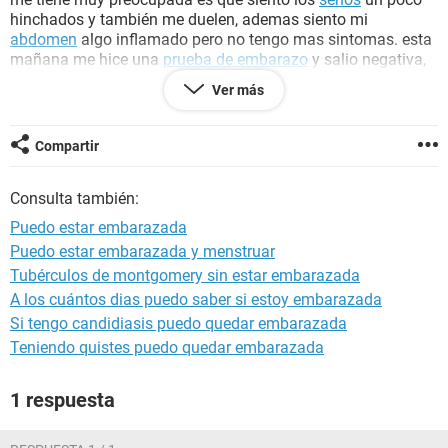
hinchados y también me duelen, ademas siento mi
abdomen
algo inflamado pero no tengo mas sintomas. esta
mañana me hice una
prueba de embarazo
y salio negativa,
pero aun asi no estoy convencida, sé que eso no determina
Ver más
nada porque los resultados pueden cambiar. sera que puedo
estar embarazada
Compartir
Consulta también:
Puedo estar embarazada
Puedo estar embarazada y menstruar
Tubérculos de montgomery sin estar embarazada
A los cuántos dias puedo saber si estoy embarazada
Si tengo candidiasis puedo quedar embarazada
Teniendo quistes puedo quedar embarazada
1 respuesta