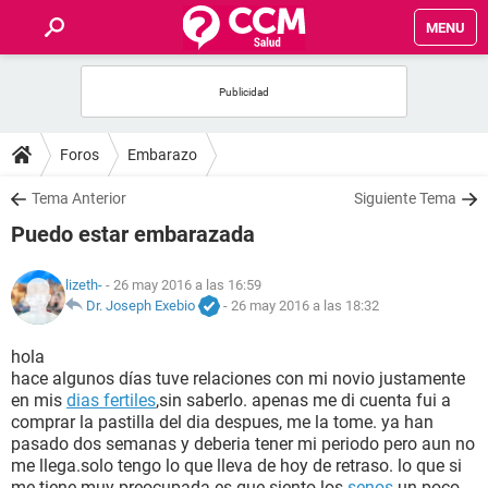
MENU
INICIO
FOROS
Foros
Embarazo
SALUD
Tema Anterior
Siguiente Tema
Puedo estar embarazada
FAMILIA
lizeth-
- 26 may 2016 a las 16:59
NUTRICIÓN
Dr. Joseph Exebio
-
26 may 2016 a las 18:32
hola
BIENESTAR
hace algunos días tuve relaciones con mi novio justamente
en mis
dias fertiles
,sin saberlo. apenas me di cuenta fui a
SEXUALIDAD
comprar la pastilla del dia despues, me la tome. ya han
pasado dos semanas y deberia tener mi periodo pero aun no
me llega.solo tengo lo que lleva de hoy de retraso. lo que si
GLOSARIO
me tiene muy preocupada es que siento los
senos
un poco