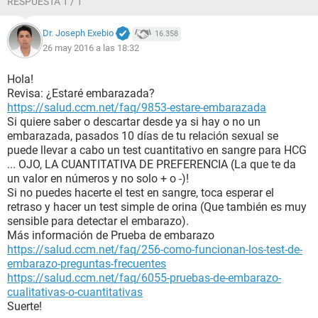
RESPUESTA 1 / 1
Dr. Joseph Exebio
16.358
26 may 2016 a las 18:32
Hola!
Revisa: ¿Estaré embarazada?
https://salud.ccm.net/faq/9853-estare-embarazada
Si quiere saber o descartar desde ya si hay o no un
embarazada, pasados 10 días de tu relación sexual se
puede llevar a cabo un test cuantitativo en sangre para HCG
... OJO, LA CUANTITATIVA DE PREFERENCIA (La que te da
un valor en números y no solo + o -)!
Si no puedes hacerte el test en sangre, toca esperar el
retraso y hacer un test simple de orina (Que también es muy
sensible para detectar el embarazo).
Más información de Prueba de embarazo
https://salud.ccm.net/faq/256-como-funcionan-los-test-de-
embarazo-preguntas-frecuentes
https://salud.ccm.net/faq/6055-pruebas-de-embarazo-
cualitativas-o-cuantitativas
Suerte!