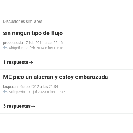
Discusiones similares
sin ningun tipo de flujo
preocupada
-
7 feb 2014 a las 22:46
Abigail P.
-
8 feb 2014 a las 01:18
1 respuesta
ME pico un alacran y estoy embarazada
lesperan
-
6 sep 2012 a las 21:34
Miligarcia
-
31 jul 2023 a las 11:02
3 respuestas