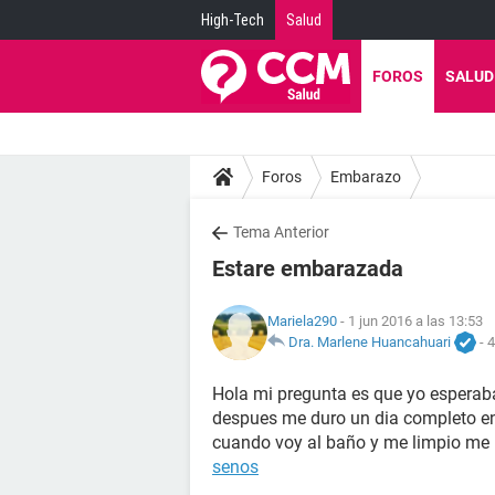
High-Tech
Salud
FOROS
SALUD
Foros
Embarazo
Tema Anterior
Estare embarazada
Mariela290
- 1 jun 2016 a las 13:53
Dra. Marlene Huancahuari
-
4
Hola mi pregunta es que yo esperab
despues me duro un dia completo en 
cuando voy al baño y me limpio me
senos