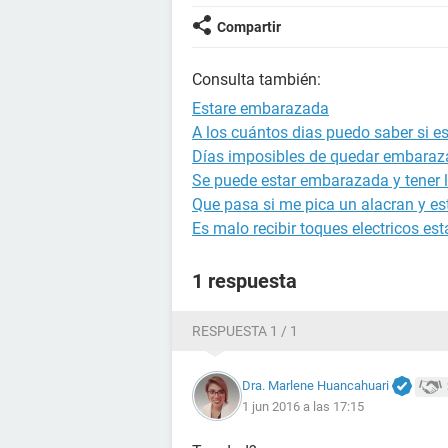
Compartir
Consulta también:
Estare embarazada
A los cuántos dias puedo saber si 
Días imposibles de quedar embara
Se puede estar embarazada y tener l
Que pasa si me pica un alacran y 
Es malo recibir toques electricos 
1 respuesta
RESPUESTA 1 / 1
Dra. Marlene Huancahuari
1 jun 2016 a las 17:15