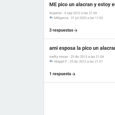
ME pico un alacran y estoy
lesperan
-
6 sep 2012 a las 21:34
Miligarcia
-
31 jul 2023 a las 11:02
3 respuestas
ami esposa la pico un alacr
melky moran
-
25 dic 2012 a las 21:04
Abigail P.
-
25 dic 2012 a las 21:37
1 respuesta