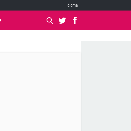
Idioma
O