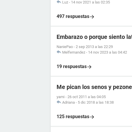
Luz
-
14 nov 2021 a las 02:35
497 respuestas
Embarazo o porque siento lat
NaniePao
-
2 sep 2013 a las 22:29
Melfernandez
-
14 nov 2023 a las 04:42
19 respuestas
Me pican los senos y pezon
yami
-
26 oct 2011 a las 04:05
Adriana
-
5 dic 2018 a las 18:38
125 respuestas