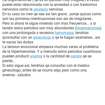
puede estar relacionada con la ansiedad o con trastornos
nerviosos como la
anorexia
nerviosa.
En tu caso no creo qe sea asi tan grave.. porqe quizas como
son las primeras mentruaciones son asi de irregulares..
Pero si ahora te sigue viniendo con mas frecuencia... y si
tambn estos periodos son muy abundantes (
hipermenorrea
)
con una prolongada y excesiva
hemorragia
, tendrias
qconsultar con un
ginecologo
y qe te hagan examenes...asi
te sacas las dudas
La tension emocional empeora muchas veces al problema
de la hipermenorrea. Y a menudo estos periodos cuantiosos
pueden producir
anemia
x la cantidad de
sangre
qe se
pierde...
Si esto sigue asi, tendrias qe consultar con el medico
ginecologo, antes de qe ocurra algo peor como una
anemia...saludos