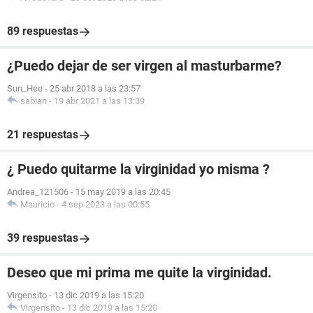
89 respuestas
¿Puedo dejar de ser virgen al masturbarme?
Sun_Hee
-
25 abr 2018 a las 23:57
sabian
-
19 abr 2021 a las 13:39
21 respuestas
¿ Puedo quitarme la virginidad yo misma ?
Andrea_121506
-
15 may 2019 a las 20:45
Mauricio
-
4 sep 2023 a las 00:55
39 respuestas
Deseo que mi prima me quite la virginidad.
Virgensito
-
13 dic 2019 a las 15:20
Virgensito
-
13 dic 2019 a las 15:20