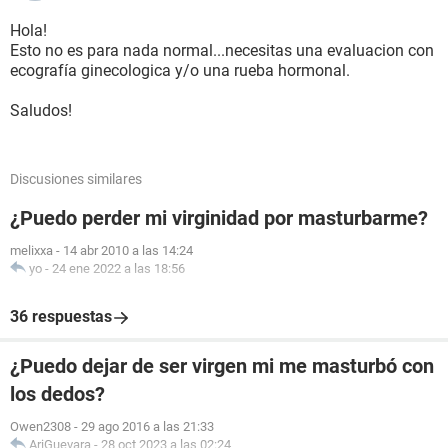
Hola!
Esto no es para nada normal...necesitas una evaluacion con
ecografía ginecologica y/o una rueba hormonal.
Saludos!
Discusiones similares
¿Puedo perder mi virginidad por masturbarme?
melixxa
-
14 abr 2010 a las 14:24
yo
-
24 ene 2022 a las 18:56
36 respuestas
¿Puedo dejar de ser virgen mi me masturbó con
los dedos?
Owen2308
-
29 ago 2016 a las 21:33
AriGuevara
-
28 oct 2023 a las 02:24