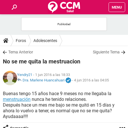
MENU
INICIO
FOROS
Foros
Adolescentes
SALUD
Tema Anterior
Siguiente Tema
No se me quita la mestruacion
FAMILIA
Yendry21
- 1 jun 2016 a las 18:33
NUTRICIÓN
Dra. Marlene Huancahuari
-
4 jun 2016 a las 04:05
Buenas tengo 15 años hace 9 meses no me llegaba la
BIENESTAR
menstruación
nunca he tenido relaciones.
Después hace un mes me bajo se me quitó en 15 días y
SEXUALIDAD
ahora lo vuelvo a tener, es normal que no se me quita?
Ayudaaaa!!!!
GLOSARIO