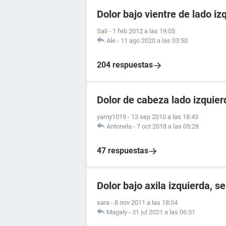
Dolor bajo vientre de lado iz
Sali
-
1 feb 2012 a las 19:05
Ale
-
11 ago 2020 a las 03:50
204 respuestas
Dolor de cabeza lado izquier
yamy1019
-
13 sep 2010 a las 18:43
Antonela
-
7 oct 2018 a las 05:28
47 respuestas
Dolor bajo axila izquierda, s
sara
-
8 nov 2011 a las 18:04
Magaly
-
31 jul 2021 a las 06:31