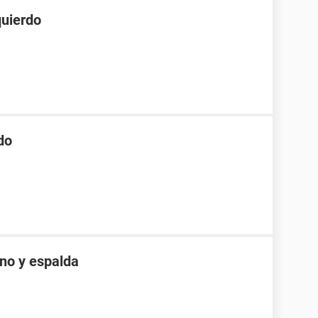
quierdo
do
eno y espalda