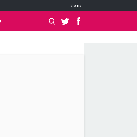
Idioma
O