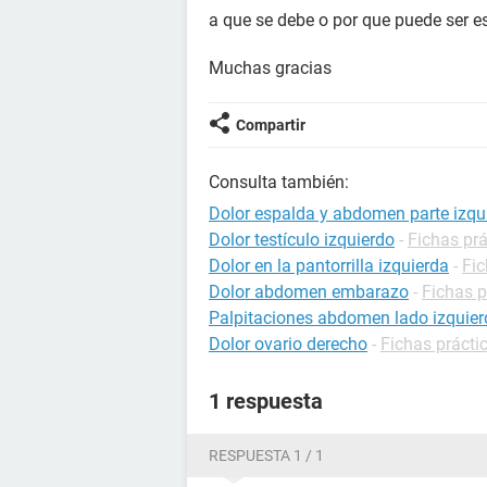
a que se debe o por que puede ser e
Muchas gracias
Compartir
Consulta también:
Dolor espalda y abdomen parte izqu
Dolor testículo izquierdo
-
Fichas prá
Dolor en la pantorrilla izquierda
-
Fic
Dolor abdomen embarazo
-
Fichas 
Palpitaciones abdomen lado izquier
Dolor ovario derecho
-
Fichas prácti
1 respuesta
RESPUESTA 1 / 1