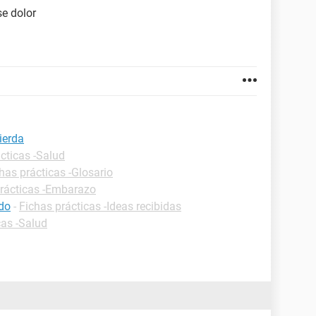
se dolor
ierda
cticas -Salud
has prácticas -Glosario
prácticas -Embarazo
do
-
Fichas prácticas -Ideas recibidas
cas -Salud