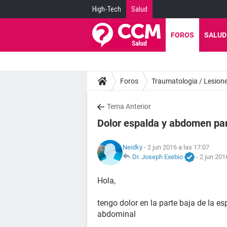
High-Tech
Salud
FOROS
SALUD
Foros
Traumatologia / Lesion
Tema Anterior
Dolor espalda y abdomen par
Neidky
- 2 jun 2016 a las 17:07
Dr. Joseph Exebio
-
2 jun 201
Hola,
tengo dolor en la parte baja de la es
abdominal