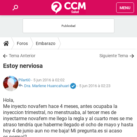
MENU
INICIO
FORUMS
Foros
Embarazo
SALUD
Tema Anterior
Siguiente Tema
Estoy nerviosa
FAMILIA
Pilar60
- 5 jun 2016 à 02:02
NUTRICIÓN
Dra. Marlene Huancahuari
-
5 jun 2016 à 02:23
Hola,
BIENESTAR
Me inyecto novafem hace 4 meses, antes ocupaba la
inyeccion trimestral, no menstruaba, al tercer mes de
SEXUALIDAD
inyectarme novafem me llego la regla y al cuarto mes se me
atraso tendría que haberme llegado el ocho de mayo y hasta
hoy 4 de junio aun no me baja! Mi pregunta.es si acaso
GLOSARIO
es.normal?