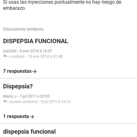
Si usas las inyecciones puntualmente no hay riesgo de
embarazo.
Discusiones similares
DISPEPSIA FUNCIONAL
luisi369
-
9 ene 2014 à 16:07
c-salinas
-
18 ene 2014 à 01:48
7 respuestas
Dispepsia?
Maira_v
-
7 jul 2011 à 22:05
usuario anónimo
-
9 jul 2011 à 19:10
1 respuesta
dispepsia funcional