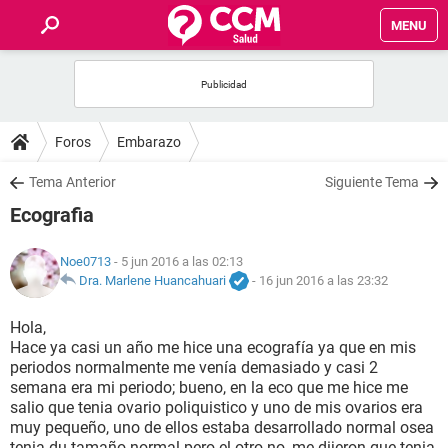
MENU
INICIO
FOROS
Foros
Embarazo
SALUD
Tema Anterior
Siguiente Tema
Ecografia
FAMILIA
Noe0713
- 5 jun 2016 a las 02:13
NUTRICIÓN
Dra. Marlene Huancahuari
-
16 jun 2016 a las 23:32
Hola,
BIENESTAR
Hace ya casi un año me hice una ecografía ya que en mis
periodos normalmente me venía demasiado y casi 2
SEXUALIDAD
semana era mi periodo; bueno, en la eco que me hice me
salio que tenia ovario poliquistico y uno de mis ovarios era
muy pequeño, uno de ellos estaba desarrollado normal osea
GLOSARIO
tenia du tamaño normal pero el otro no, me dijeron que tenia