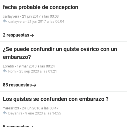
fecha probable de concepcion
carlayvera
-
21 jun 2017 a las 03:03
carlayvera
-
21 jun 2017 a las 06:04
2 respuestas
¿Se puede confundir un quiste ovárico con un
embarazo?
Lorebb
-
19 mar 2013 a las 00:24
Romi
-
25 sep 2023 a las 01:21
85 respuestas
Los quistes se confunden con embarazo ?
Yaresi123
-
24 jun 2016 a las 03:47
Deyanira
-
9 ene 2023 a las 14:55
5 respuestas