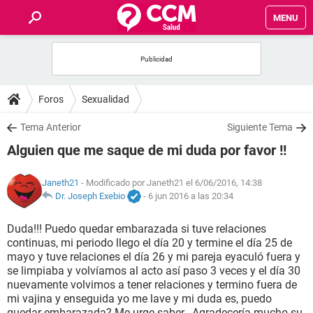
MENU
INICIO
FOROS
Foros
Sexualidad
SALUD
Tema Anterior
Siguiente Tema
Alguien que me saque de mi duda por favor !!
FAMILIA
Janeth21
- Modificado por Janeth21 el 6/06/2016, 14:38
NUTRICIÓN
Dr. Joseph Exebio
-
6 jun 2016 a las 20:34
Duda!!! Puedo quedar embarazada si tuve relaciones
BIENESTAR
continuas, mi periodo llego el día 20 y termine el día 25 de
mayo y tuve relaciones el día 26 y mi pareja eyaculó fuera y
SEXUALIDAD
se limpiaba y volvíamos al acto así paso 3 veces y el día 30
nuevamente volvimos a tener relaciones y termino fuera de
mi vajina y enseguida yo me lave y mi duda es, puedo
GLOSARIO
quedar embarazada? Me urge saber.. Agradecería mucho su