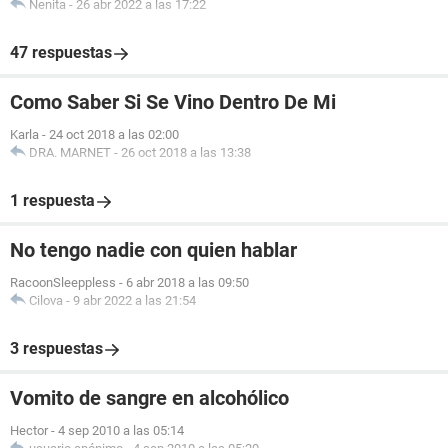
Nenita
-
26 abr 2022 a las 17:22
47 respuestas
Como Saber Si Se Vino Dentro De Mi
Karla
-
24 oct 2018 a las 02:00
DRA. MARNET
-
26 oct 2018 a las 13:38
1 respuesta
No tengo nadie con quien hablar
RacoonSleeppless
-
6 abr 2018 a las 09:50
Cilova
-
9 abr 2022 a las 21:54
3 respuestas
Vomito de sangre en alcohólico
Hector
-
4 sep 2010 a las 05:14