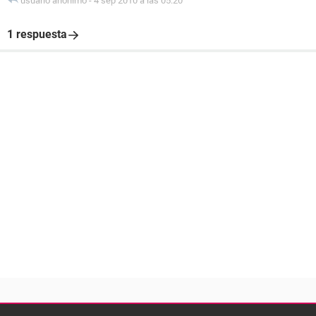
usuario anónimo
-
4 sep 2010 a las 05:20
1 respuesta