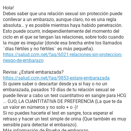
Hola!
Debes saber que una relación sexual sin protección puede
conllevar a un embarazo, aunque claro, no es una regla
absoluta… y es posible mientras haya habido penetración.
Esto puede ocurrir, independientemente del momento del
ciclo en el que se tengan las relaciones, sobre todo cuando
la mujer es irregular (donde esa brecha entre los llamados
¨días fértiles y no fértiles¨ es más pequeña).
https://salud.ccm.net/faq/6021-relaciones-sin-proteccion-
riesgo-de-embarazo
Revisa: ¿Estaré embarazada?
https://salud.ccm.net/faq/9853-estare-embarazada
Si quiere saber o descartar desde ya si hay o no un
embarazada, pasados 10 días de tu relación sexual se
puede llevar a cabo un test cuantitativo en sangre para HCG
... OJO, LA CUANTITATIVA DE PREFERENCIA (La que te da
un valor en números y no solo + o -)!
Si no puedes hacerte el test en sangre, toca esperar el
retraso y hacer un test simple de orina (Que también es muy
sensible para detectar el embarazo).
Más información de Prueba de embarazo