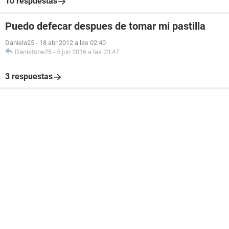
10 respuestas
Puedo defecar despues de tomar mi pastilla
Daniela25
-
18 abr 2012 a las 02:40
Danistone25
-
5 jun 2016 a las 23:47
3 respuestas