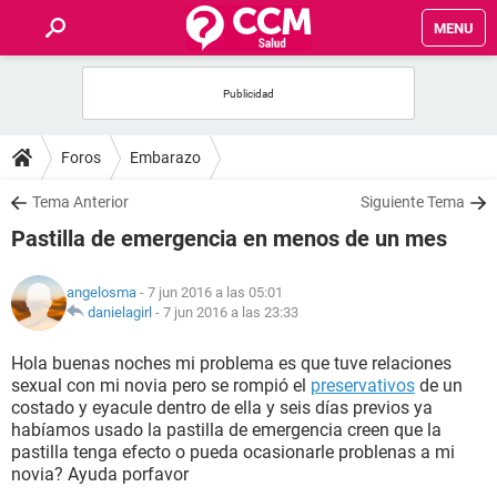
MENU
INICIO
FOROS
Foros
Embarazo
SALUD
Tema Anterior
Siguiente Tema
Pastilla de emergencia en menos de un mes
FAMILIA
angelosma
- 7 jun 2016 a las 05:01
NUTRICIÓN
danielagirl
-
7 jun 2016 a las 23:33
Hola buenas noches mi problema es que tuve relaciones
BIENESTAR
sexual con mi novia pero se rompió el
preservativos
de un
costado y eyacule dentro de ella y seis días previos ya
SEXUALIDAD
habíamos usado la pastilla de emergencia creen que la
pastilla tenga efecto o pueda ocasionarle problenas a mi
novia? Ayuda porfavor
GLOSARIO