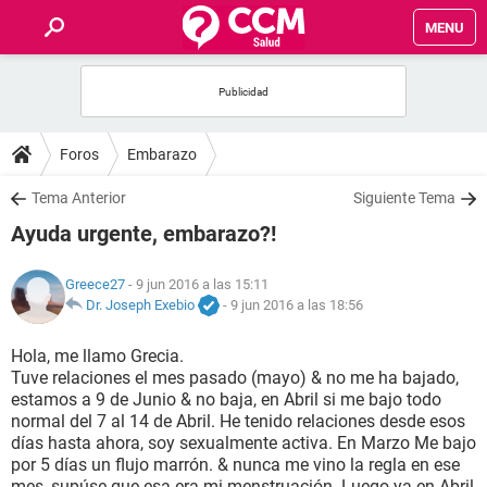
MENU
INICIO
FOROS
Foros
Embarazo
SALUD
Tema Anterior
Siguiente Tema
Ayuda urgente, embarazo?!
FAMILIA
Greece27
- 9 jun 2016 a las 15:11
NUTRICIÓN
Dr. Joseph Exebio
-
9 jun 2016 a las 18:56
Hola, me llamo Grecia.
BIENESTAR
Tuve relaciones el mes pasado (mayo) & no me ha bajado,
estamos a 9 de Junio & no baja, en Abril si me bajo todo
SEXUALIDAD
normal del 7 al 14 de Abril. He tenido relaciones desde esos
días hasta ahora, soy sexualmente activa. En Marzo Me bajo
por 5 días un flujo marrón. & nunca me vino la regla en ese
GLOSARIO
mes, supúse que esa era mi menstruación. Luego ya en Abril