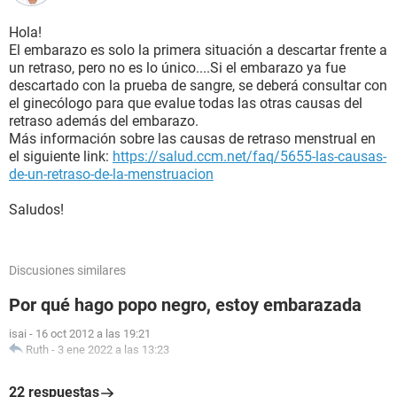
Hola!
El embarazo es solo la primera situación a descartar frente a
un retraso, pero no es lo único....Si el embarazo ya fue
descartado con la prueba de sangre, se deberá consultar con
el ginecólogo para que evalue todas las otras causas del
retraso además del embarazo.
Más información sobre las causas de retraso menstrual en
el siguiente link:
https://salud.ccm.net/faq/5655-las-causas-
de-un-retraso-de-la-menstruacion
Saludos!
Discusiones similares
Por qué hago popo negro, estoy embarazada
isai
-
16 oct 2012 a las 19:21
Ruth
-
3 ene 2022 a las 13:23
22 respuestas