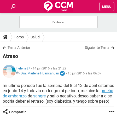
MENU
INICIO
FOROS
Foros
Salud
SALUD
Tema Anterior
Siguiente Tema
Atraso
FAMILIA
lhelena87
- 14 jun 2016 a las 21:29
NUTRICIÓN
Dra. Marlene Huancahuari
-
15 jun 2016 a las 06:07
mi ultimo periodo fue la semana del 8 al 13 de abril estamos
BIENESTAR
en junio 14 y todavia no tengo mi periodo, me hice la
prueba
de embarazo
de
sangre
y salio negativo, deseo saber a q se
SEXUALIDAD
podria deber el retraso, (soy diabetica, y tengo sobre peso).
Compartir
GLOSARIO