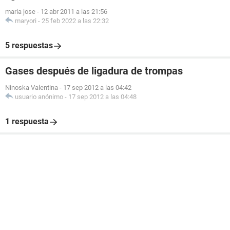
maria jose
-
12 abr 2011 a las 21:56
maryori
-
25 feb 2022 a las 22:32
5 respuestas
Gases después de ligadura de trompas
Ninoska Valentina
-
17 sep 2012 a las 04:42
usuario anónimo
-
17 sep 2012 a las 04:48
1 respuesta