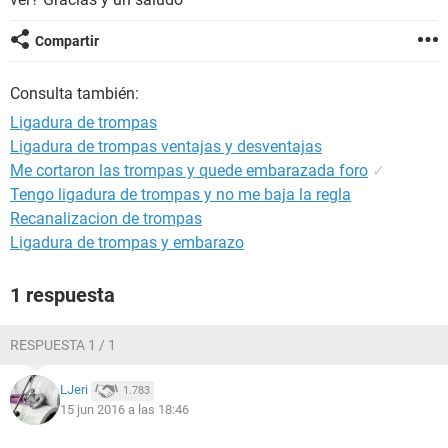
Compartir
Consulta también:
Ligadura de trompas
Ligadura de trompas ventajas y desventajas
Me cortaron las trompas y quede embarazada foro
✓
Tengo ligadura de trompas y no me baja la regla
Recanalizacion de trompas
Ligadura de trompas y embarazo
1 respuesta
RESPUESTA 1 / 1
LJeri
1.783
15 jun 2016 a las 18:46