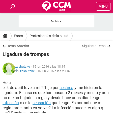
MENU
INICIO
FOROS
Foros
Profesionales de la salud
SALUD
Tema Anterior
Siguiente Tema
Ligadura de trompas
FAMILIA
zasbutake
- 15 jun 2016 a las 18:14
NUTRICIÓN
zasbutake
-
15 jun 2016 a las 20:16
Hola
BIENESTAR
el 4 de abril tuve a mi 2°hijo por
cesárea
y me hicieron la
ligadura. El caso es que han pasado 2 meses y medio y aun
SEXUALIDAD
no me ha bajado la regla y desde hace unos días tengo
infección
o es la
sensación
que tengo. Es normal que mi
regla tarde tanto en volver? La infección puede ter algo q
GLOSARIO
ver? Gracias y un saludo