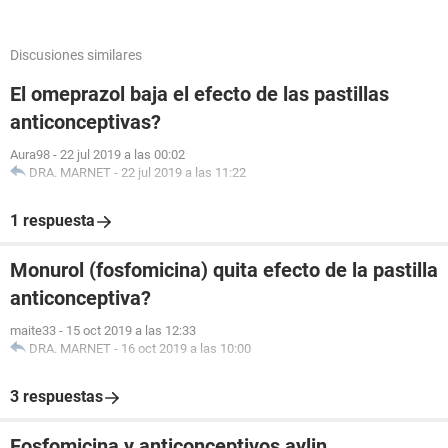
Discusiones similares
El omeprazol baja el efecto de las pastillas
anticonceptivas?
Aura98
-
22 jul 2019 a las 00:02
DRA. MARNET
-
22 jul 2019 a las 11:22
1 respuesta
Monurol (fosfomicina) quita efecto de la pastilla
anticonceptiva?
maite33
-
15 oct 2019 a las 12:33
DRA. MARNET
-
16 oct 2019 a las 10:00
3 respuestas
Fosfomicina y anticonceptivos aylin