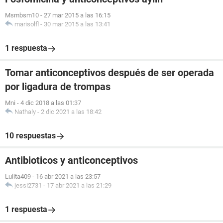
Msmbsm10
-
27 mar 2015 a las 16:15
marisolfl
-
30 mar 2015 a las 13:41
1 respuesta
Tomar anticonceptivos después de ser operada
por ligadura de trompas
Mni
-
4 dic 2018 a las 01:37
Nathaly
-
2 dic 2021 a las 18:42
10 respuestas
Antibioticos y anticonceptivos
Lulita409
-
16 abr 2021 a las 23:57
jessi2731
-
17 abr 2021 a las 21:29
1 respuesta