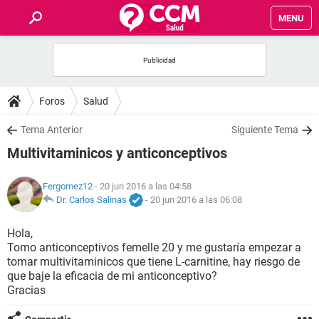
MENU
INICIO
FOROS
Foros
Salud
SALUD
Tema Anterior
Siguiente Tema
Multivitaminicos y anticonceptivos
FAMILIA
Fergomez12
- 20 jun 2016 a las 04:58
NUTRICIÓN
Dr. Carlos Salinas
-
20 jun 2016 a las 06:08
Hola,
BIENESTAR
Tomo anticonceptivos femelle 20 y me gustaría empezar a
tomar multivitaminicos que tiene L-carnitine, hay riesgo de
SEXUALIDAD
que baje la eficacia de mi anticonceptivo?
Gracias
GLOSARIO