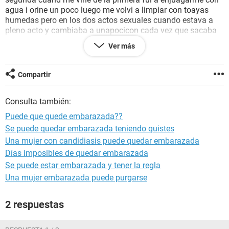
agua i orine un poco luego me volvi a limpiar con toayas
humedas pero en los dos actos sexuales cuando estava a
pleno acto y cambiaba a unapocicon cada vez que sacaba
mi pene el condon salia estirado y adentro avia mucho
Ver más
liquido pre-seminal con eso cada vez lo acomodava de
nuevo pero me dio curiosidad y ne enpese a espantar cuand
el liquido esmnpeso a andar por tod el cuerpo den pene
Compartir
(dentro del condo) hay posibilidad de que se salga y mi
novia este embarazada ??
Consulta también:
tengo 17 años ayudenme por favor
Puede que quede embarazada??
Se puede quedar embarazada teniendo quistes
Una mujer con candidiasis puede quedar embarazada
Días imposibles de quedar embarazada
Se puede estar embarazada y tener la regla
Una mujer embarazada puede purgarse
2 respuestas