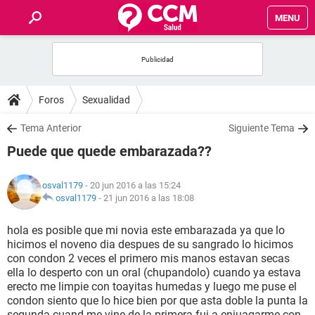
MENU
INICIO
FOROS
Foros
Sexualidad
SALUD
Tema Anterior
Siguiente Tema
Puede que quede embarazada??
FAMILIA
osval1179
- 20 jun 2016 a las 15:24
NUTRICIÓN
osval1179
-
21 jun 2016 a las 18:08
hola es posible que mi novia este embarazada ya que lo
BIENESTAR
hicimos el noveno dia despues de su sangrado lo hicimos
con condon 2 veces el primero mis manos estavan secas
SEXUALIDAD
ella lo desperto con un oral (chupandolo) cuando ya estava
erecto me limpie con toayitas humedas y luego me puse el
condon siento que lo hice bien por que asta doble la punta la
GLOSARIO
segunda cuand me vine de la primera fui a enjuagarme con