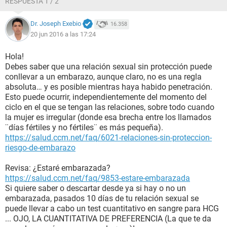
RESPUESTA 1 / 2
Dr. Joseph Exebio
16.358
20 jun 2016 a las 17:24
Hola!
Debes saber que una relación sexual sin protección puede
conllevar a un embarazo, aunque claro, no es una regla
absoluta… y es posible mientras haya habido penetración.
Esto puede ocurrir, independientemente del momento del
ciclo en el que se tengan las relaciones, sobre todo cuando
la mujer es irregular (donde esa brecha entre los llamados
¨días fértiles y no fértiles¨ es más pequeña).
https://salud.ccm.net/faq/6021-relaciones-sin-proteccion-
riesgo-de-embarazo
Revisa: ¿Estaré embarazada?
https://salud.ccm.net/faq/9853-estare-embarazada
Si quiere saber o descartar desde ya si hay o no un
embarazada, pasados 10 días de tu relación sexual se
puede llevar a cabo un test cuantitativo en sangre para HCG
... OJO, LA CUANTITATIVA DE PREFERENCIA (La que te da