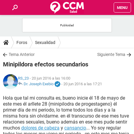
MENU
INICIO
FOROS
Foros
Sexualidad
SALUD
Tema Anterior
Siguiente Tema
Minipildora efectos secundarios
FAMILIA
RS_23
- 20 jun 2016 a las 16:00
NUTRICIÓN
Dr. Joseph Exebio
-
20 jun 2016 a las 17:21
Hola que tal mi consulta es, bueno inicie él 18 de mayo de
BIENESTAR
este mes él arllete 28 (minipilodra de progestageno) él
primer día de mi periodo, lo tome todos los días y a la
SEXUALIDAD
misma hora sin olvidarme. en él transcurso de ese mes tuve
relaciones sexuales, bueno además en ese mes pude sentir
muchos
dolores de cabeza
y
cansancio
... Yo soy regular
GLOSARIO
todos los meses me viene mi periodo...en este mes me tenia