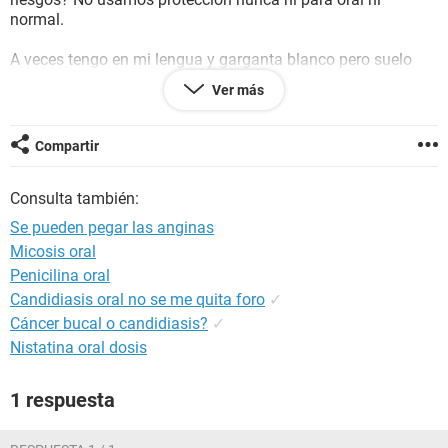
normal.
A veces tengo en mi lengua y garganta blanco pero suelo
enfermarme seguido de las anginas desde niña.
Ver más
A él se le puede pegar en su boca?
Compartir
Consulta también:
Se pueden pegar las anginas
Micosis oral
Penicilina oral
Candidiasis oral no se me quita foro
✓
Cáncer bucal o candidiasis?
✓
Nistatina oral dosis
1 respuesta