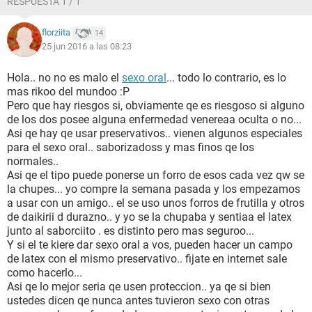
RESPUESTA 1 / 1
florziita
14
25 jun 2016 a las 08:23
Hola.. no no es malo el
sexo oral
... todo lo contrario, es lo
mas rikoo del mundoo :P
Pero que hay riesgos si, obviamente qe es riesgoso si alguno
de los dos posee alguna enfermedad venereaa oculta o no...
Asi qe hay qe usar preservativos.. vienen algunos especiales
para el sexo oral.. saborizadoss y mas finos qe los
normales..
Asi qe el tipo puede ponerse un forro de esos cada vez qw se
la chupes... yo compre la semana pasada y los empezamos
a usar con un amigo.. el se uso unos forros de frutilla y otros
de daikirii d durazno.. y yo se la chupaba y sentiaa el latex
junto al saborciito . es distinto pero mas seguroo...
Y si el te kiere dar sexo oral a vos, pueden hacer un campo
de latex con el mismo preservativo.. fijate en internet sale
como hacerlo...
Asi qe lo mejor seria qe usen proteccion.. ya qe si bien
ustedes dicen qe nunca antes tuvieron sexo con otras