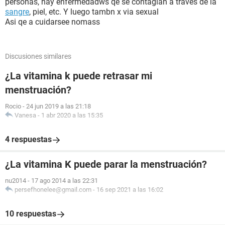
personas, hay enfermedadws qe se contagian a traves de la
sangre
, piel, etc. Y luego tambn x via sexual
Asi qe a cuidarsee nomass
Discusiones similares
¿La vitamina k puede retrasar mi
menstruación?
Rocio
-
24 jun 2019 a las 21:18
Vanesa
-
1 abr 2020 a las 15:35
4 respuestas
¿La vitamina K puede parar la menstruación?
nu2014
-
17 ago 2014 a las 22:31
persefhonelee@gmail.com
-
16 sep 2021 a las 16:02
10 respuestas