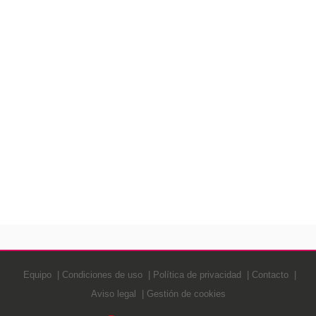
Equipo
Condiciones de uso
Política de privacidad
Contacto
Aviso legal
Gestión de cookies