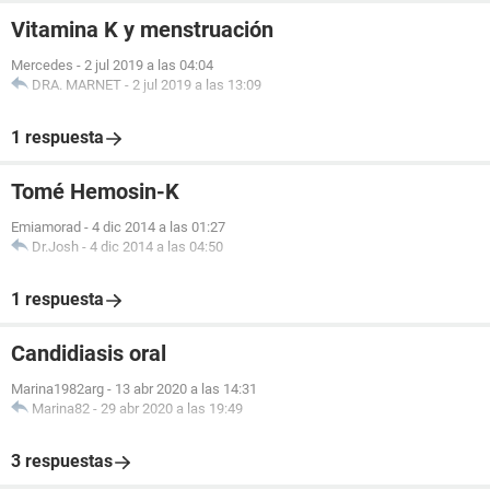
Vitamina K y menstruación
Mercedes
-
2 jul 2019 a las 04:04
DRA. MARNET
-
2 jul 2019 a las 13:09
1 respuesta
Tomé Hemosin-K
Emiamorad
-
4 dic 2014 a las 01:27
Dr.Josh
-
4 dic 2014 a las 04:50
1 respuesta
Candidiasis oral
Marina1982arg
-
13 abr 2020 a las 14:31
Marina82
-
29 abr 2020 a las 19:49
3 respuestas