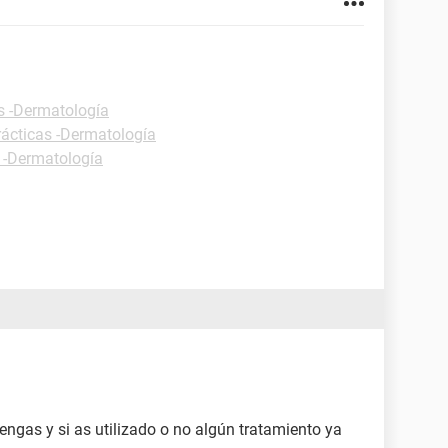
s -Dermatología
rácticas -Dermatología
s -Dermatología
engas y si as utilizado o no algún tratamiento ya