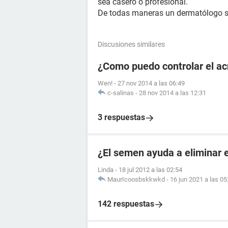
sea casero o profesional.
De todas maneras un dermatólogo si
Discusiones similares
¿Como puedo controlar el a
Wen!
-
27 nov 2014 a las 06:49
c-salinas
-
28 nov 2014 a las 12:31
3 respuestas
¿El semen ayuda a eliminar 
Linda
-
18 jul 2012 a las 02:54
MaurIcoosbskkwkd
-
16 jun 2021 a las 05
142 respuestas