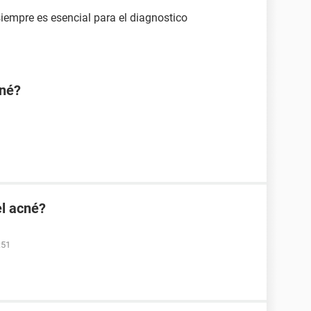
empre es esencial para el diagnostico
cné?
el acné?
:51