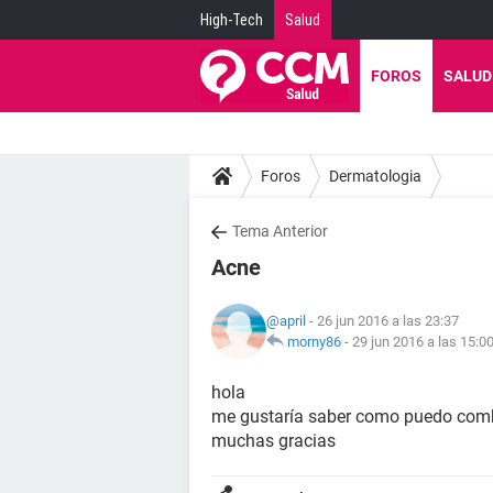
High-Tech
Salud
FOROS
SALUD
Foros
Dermatologia
Tema Anterior
Acne
@april
- 26 jun 2016 a las 23:37
morny86
-
29 jun 2016 a las 15:0
hola
me gustaría saber como puedo comb
muchas gracias