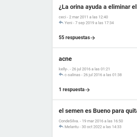
¿La orina ayuda a eliminar e
ceci
-
2 mar 2011 a las 12:40
Yeni
-
7 sep 2019 a las 17:34
55 respuestas
acne
kelly-.
-
26 jul 2016 a las 01:21
c-salinas
-
26 jul 2016 a las 01:38
1 respuesta
el semen es Bueno para quit
CondeSilva.
-
19 mar 2016 a las 16:50
Melantu
-
30 oct 2022 a las 14:33