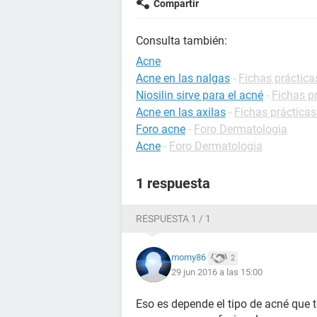
Compartir
Consulta también:
Acne
Acne en las nalgas
-
Fichas práctica
Niosilin sirve para el acné
-
Fichas p
Acne en las axilas
-
Fichas práctica
Foro acne
-
Foro Dermatologia
Acne
-
Foro Dermatologia
1 respuesta
RESPUESTA 1 / 1
morny86
2
29 jun 2016 a las 15:00
Eso es depende el tipo de acné que t