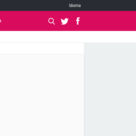
Idioma
O