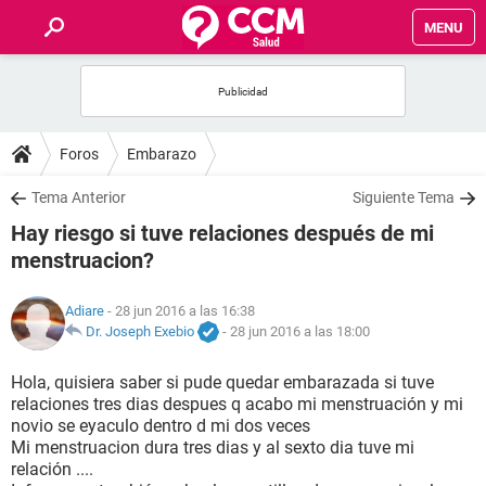
MENU
INICIO
FOROS
Foros
Embarazo
SALUD
Tema Anterior
Siguiente Tema
Hay riesgo si tuve relaciones después de mi
FAMILIA
menstruacion?
NUTRICIÓN
Adiare
- 28 jun 2016 a las 16:38
Dr. Joseph Exebio
-
28 jun 2016 a las 18:00
BIENESTAR
Hola, quisiera saber si pude quedar embarazada si tuve
relaciones tres dias despues q acabo mi menstruación y mi
SEXUALIDAD
novio se eyaculo dentro d mi dos veces
Mi menstruacion dura tres dias y al sexto dia tuve mi
relación ....
GLOSARIO