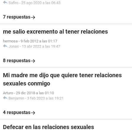
Safiro
-
25 ago 2020 a las 06:43
7 respuestas
me salio excremento al tener relaciones
hermosa
-
9 feb 2012 a las 01:17
Jonas
-
13 abr 2022 a las 19:47
8 respuestas
Mi madre me dijo que quiere tener relaciones
sexuales conmigo
Arturo
-
29 dic 2018 a las 01:10
Benjamin
-
3 feb 2023 a las 19:21
4 respuestas
Defecar en las relaciones sexuales