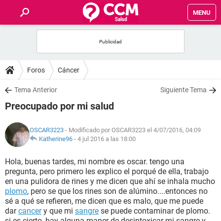
MENU
INICIO
FOROS
Foros
Cáncer
SALUD
Tema Anterior
Siguiente Tema
Preocupado por mi salud
FAMILIA
OSCAR3223
- Modificado por OSCAR3223 el 4/07/2016, 04:09
NUTRICIÓN
Katherine96
-
4 jul 2016 a las 18:00
Hola, buenas tardes, mi nombre es oscar. tengo una
BIENESTAR
pregunta, pero primero les explico el porqué de ella, trabajo
en una pulidora de rines y me dicen que ahí se inhala mucho
SEXUALIDAD
plomo
, pero se que los rines son de alúmino....entonces no
sé a qué se refieren, me dicen que es malo, que me puede
dar
cancer
y que mi
sangre
se puede contaminar de plomo.
GLOSARIO
si es cierto, hay alguna maner de desintoxicar mi sangre y