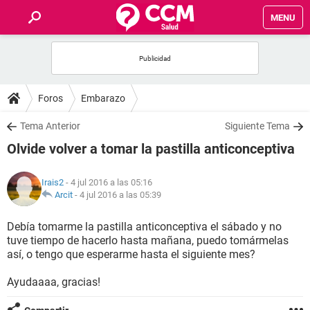
MENU
INICIO
FOROS
Foros
Embarazo
SALUD
Tema Anterior
Siguiente Tema
Olvide volver a tomar la pastilla anticonceptiva
FAMILIA
Irais2
- 4 jul 2016 a las 05:16
NUTRICIÓN
Arcit
-
4 jul 2016 a las 05:39
Debía tomarme la pastilla anticonceptiva el sábado y no
BIENESTAR
tuve tiempo de hacerlo hasta mañana, puedo tomármelas
así, o tengo que esperarme hasta el siguiente mes?
SEXUALIDAD
Ayudaaaa, gracias!
GLOSARIO