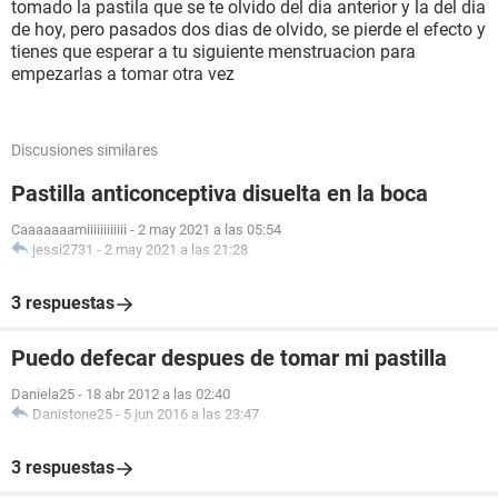
tomado la pastila que se te olvido del dia anterior y la del dia
de hoy, pero pasados dos dias de olvido, se pierde el efecto y
tienes que esperar a tu siguiente menstruacion para
empezarlas a tomar otra vez
Discusiones similares
Pastilla anticonceptiva disuelta en la boca
Caaaaaaamiiiiiiiiiiii
-
2 may 2021 a las 05:54
jessi2731
-
2 may 2021 a las 21:28
3 respuestas
Puedo defecar despues de tomar mi pastilla
Daniela25
-
18 abr 2012 a las 02:40
Danistone25
-
5 jun 2016 a las 23:47
3 respuestas