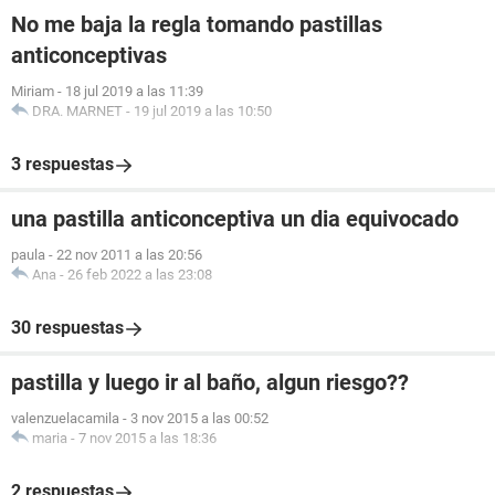
No me baja la regla tomando pastillas
anticonceptivas
Miriam
-
18 jul 2019 a las 11:39
DRA. MARNET
-
19 jul 2019 a las 10:50
3 respuestas
una pastilla anticonceptiva un dia equivocado
paula
-
22 nov 2011 a las 20:56
Ana
-
26 feb 2022 a las 23:08
30 respuestas
pastilla y luego ir al baño, algun riesgo??
valenzuelacamila
-
3 nov 2015 a las 00:52
maria
-
7 nov 2015 a las 18:36
2 respuestas