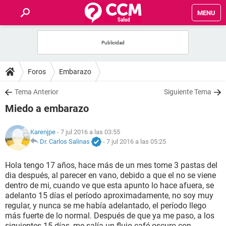
MENU
INICIO
FOROS
Foros
Embarazo
SALUD
Tema Anterior
Siguiente Tema
Miedo a embarazo
FAMILIA
Karenjpe
- 7 jul 2016 a las 03:55
NUTRICIÓN
Dr. Carlos Salinas
-
7 jul 2016 a las 05:25
Hola tengo 17 años, hace más de un mes tome 3 pastas del
BIENESTAR
dia después, al parecer en vano, debido a que el no se viene
dentro de mi, cuando ve que esta apunto lo hace afuera, se
SEXUALIDAD
adelanto 15 días el período aproximadamente, no soy muy
regular, y nunca se me había adelantado, el período llego
más fuerte de lo normal. Después de que ya me paso, a los
GLOSARIO
siguientes 15 días, me salía un flujo café oscuro con