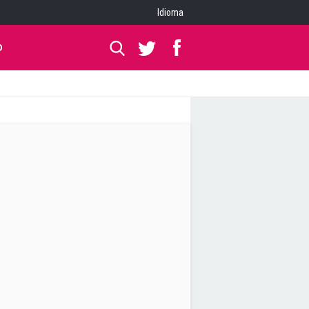
Idioma
O