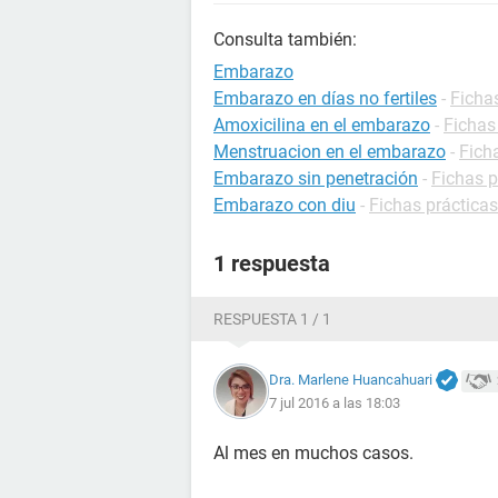
Consulta también:
Embarazo
Embarazo en días no fertiles
-
Ficha
Amoxicilina en el embarazo
-
Fichas
Menstruacion en el embarazo
-
Fich
Embarazo sin penetración
-
Fichas 
Embarazo con diu
-
Fichas práctica
1 respuesta
RESPUESTA 1 / 1
Dra. Marlene Huancahuari
7 jul 2016 a las 18:03
Al mes en muchos casos.