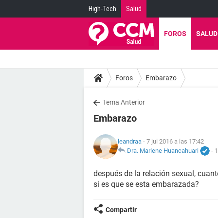
High-Tech
Salud
FOROS
SALUD
Foros
Embarazo
Tema Anterior
Embarazo
leandraa
- 7 jul 2016 a las 17:42
Dra. Marlene Huancahuari
-
1
después de la relación sexual, cuan
si es que se esta embarazada?
Compartir