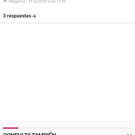
Miligarcia
-
31 jul 2023 a las 11:02
3 respuestas