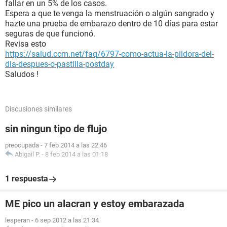
fallar en un 5% de los casos.
Espera a que te venga la menstruación o algún sangrado y
hazte una prueba de embarazo dentro de 10 días para estar
seguras de que funcionó.
Revisa esto
https://salud.ccm.net/faq/6797-como-actua-la-pildora-del-
dia-despues-o-pastilla-postday
Saludos !
Discusiones similares
sin ningun tipo de flujo
preocupada
-
7 feb 2014 a las 22:46
Abigail P.
-
8 feb 2014 a las 01:18
1 respuesta
ME pico un alacran y estoy embarazada
lesperan
-
6 sep 2012 a las 21:34