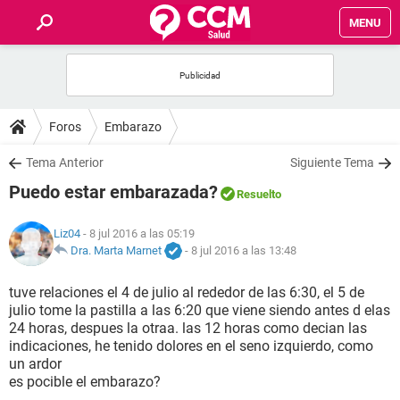
MENU
INICIO
FOROS
Foros
Embarazo
SALUD
Tema Anterior
Siguiente Tema
Puedo estar embarazada?
Resuelto
FAMILIA
Liz04
- 8 jul 2016 a las 05:19
NUTRICIÓN
Dra. Marta Marnet
-
8 jul 2016 a las 13:48
tuve relaciones el 4 de julio al rededor de las 6:30, el 5 de
BIENESTAR
julio tome la pastilla a las 6:20 que viene siendo antes d elas
24 horas, despues la otraa. las 12 horas como decian las
SEXUALIDAD
indicaciones, he tenido dolores en el seno izquierdo, como
un ardor
es pocible el embarazo?
GLOSARIO