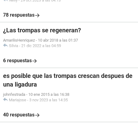
Nelly
-
29 oct 2023 a las 04:13
78 respuestas
¿Las trompas se regeneran?
AmarilisHenriquez
-
10 abr 2018 a las 01:37
Silvia
-
21 dic 2022 a las 04:59
6 respuestas
es posible que las trompas crescan despues de
una ligadura
johnfestrada
-
10 ene 2015 a las 16:38
Mariajose
-
3 nov 2023 a las 14:35
40 respuestas