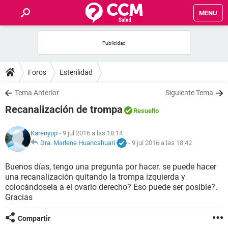
MENU
INICIO
FOROS
Foros
Esterilidad
SALUD
Tema Anterior
Siguiente Tema
Recanalización de trompa
Resuelto
FAMILIA
Karenypp
- 9 jul 2016 a las 18:14
NUTRICIÓN
Dra. Marlene Huancahuari
-
9 jul 2016 a las 18:42
Buenos días, tengo una pregunta por hacer. se puede hacer
BIENESTAR
una recanalización quitando la trompa izquierda y
colocándosela a el ovario derecho? Eso puede ser posible?.
SEXUALIDAD
Gracias
Compartir
GLOSARIO