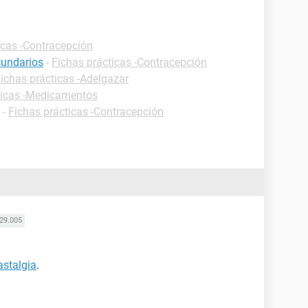
icas -Contracepción
cundarios
-
Fichas prácticas -Contracepción
ichas prácticas -Adelgazar
ticas -Medicamentos
-
Fichas prácticas -Contracepción
29.005
stalgia
.