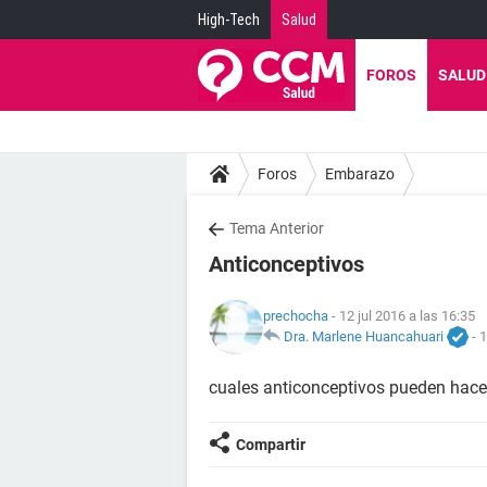
High-Tech
Salud
FOROS
SALUD
Foros
Embarazo
Tema Anterior
Anticonceptivos
prechocha
- 12 jul 2016 a las 16:35
Dra. Marlene Huancahuari
-
1
cuales anticonceptivos pueden hacer
Compartir