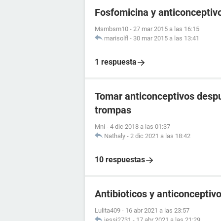
Fosfomicina y anticonceptivo
Msmbsm10
-
27 mar 2015 a las 16:15
marisolfl
-
30 mar 2015 a las 13:41
1 respuesta
Tomar anticonceptivos despu
trompas
Mni
-
4 dic 2018 a las 01:37
Nathaly
-
2 dic 2021 a las 18:42
10 respuestas
Antibioticos y anticonceptiv
Lulita409
-
16 abr 2021 a las 23:57
jessi2731
-
17 abr 2021 a las 21:29