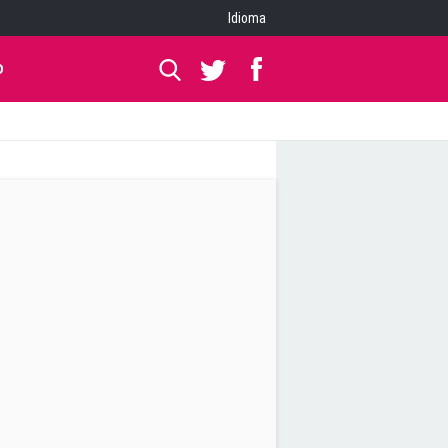
Idioma
O