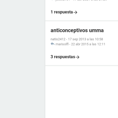
1 respuesta
anticonceptivos umma
natis2412
-
17 sep 2013 a las 10:58
marisolfl
-
22 abr 2015 a las 12:11
3 respuestas