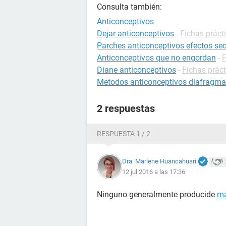
Consulta también:
Anticonceptivos
Dejar anticonceptivos
-
Fichas práct
Parches anticonceptivos efectos se
Anticonceptivos que no engordan
-
F
Diane anticonceptivos
-
Fichas prác
Metodos anticonceptivos diafragma
2 respuestas
RESPUESTA 1 / 2
Dra. Marlene Huancahuari
12 jul 2016 a las 17:36
Ninguno generalmente producide
ma