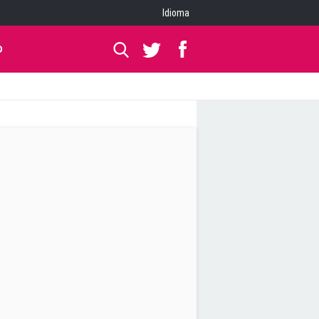
Idioma
O