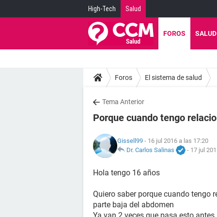
High-Tech
Salud
FOROS
SALUD
Foros
El sistema de salud
Tema Anterior
Porque cuando tengo relaci
Gissell99
- 16 jul 2016 a las 17:20
Dr. Carlos Salinas
-
17 jul 201
Hola tengo 16 años
Quiero saber porque cuando tengo re
parte baja del abdomen
Ya van 2 veces que pasa esto antes