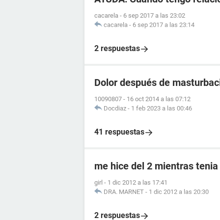
cacarela
-
6 sep 2017 a las 23:02
cacarela
-
6 sep 2017 a las 23:14
2 respuestas
Dolor después de masturbac
10090807
-
16 oct 2014 a las 07:12
Docdiaz
-
1 feb 2023 a las 00:46
41 respuestas
me hice del 2 mientras tenia
girl
-
1 dic 2012 a las 17:41
DRA. MARNET
-
1 dic 2012 a las 20:30
2 respuestas