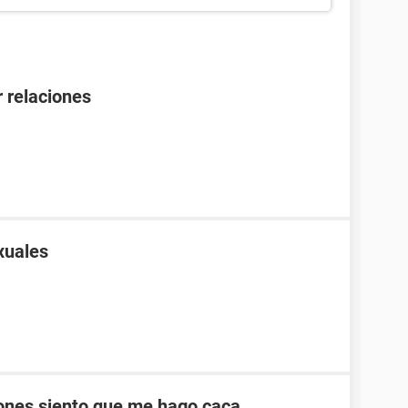
 relaciones
xuales
ones siento que me hago caca