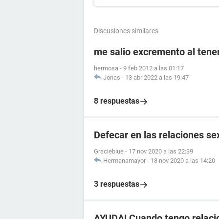
Discusiones similares
me salio excremento al tener
hermosa
-
9 feb 2012 a las 01:17
Jonas
-
13 abr 2022 a las 19:47
8 respuestas
Defecar en las relaciones se
Gracieblue
-
17 nov 2020 a las 22:39
Hermanamayor
-
18 nov 2020 a las 14:20
3 respuestas
AYUDA! Cuando tengo relaci