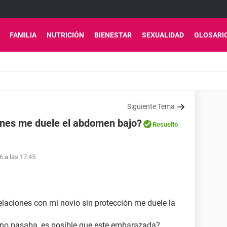
FAMILIA
NUTRICIÓN
BIENESTAR
SEXUALIDAD
GLOSARI
Siguiente Tema
ones me duele el abdomen bajo?
Resuelto
6 a las 17:45
laciones con mi novio sin protección me duele la
 no pasaba, es posible que este embarazada?