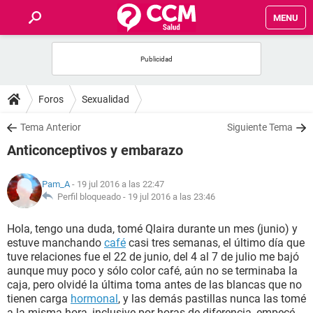
MENU
INICIO
FOROS
Foros
Sexualidad
SALUD
Tema Anterior
Siguiente Tema
Anticonceptivos y embarazo
FAMILIA
Pam_A
- 19 jul 2016 a las 22:47
NUTRICIÓN
Perfil bloqueado -
19 jul 2016 a las 23:46
Hola, tengo una duda, tomé Qlaira durante un mes (junio) y
BIENESTAR
estuve manchando
café
casi tres semanas, el último día que
tuve relaciones fue el 22 de junio, del 4 al 7 de julio me bajó
SEXUALIDAD
aunque muy poco y sólo color café, aún no se terminaba la
caja, pero olvidé la última toma antes de las blancas que no
tienen carga
hormonal
, y las demás pastillas nunca las tomé
GLOSARIO
a la misma hora, inclusive por horas de diferencia, empecé