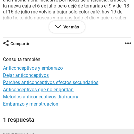
la nueva caja el 6 de julio pero dejé de tomarlas el 9 y del 13
al 16 de julio me volvió a bajar sólo color café, hoy 19 de
julio he tenido náuseas y mareos todo el día y quiero saber
si existe posibilidad de embarazo, ¿podrían resolver mi duda
Ver más
por favor?
Muchas gracias.
Compartir
Consulta también:
Anticonceptivos y embarazo
Dejar anticonceptivos
Parches anticonceptivos efectos secundarios
Anticonceptivos que no engordan
Metodos anticonceptivos diafragma
Embarazo y menstruacion
1 respuesta