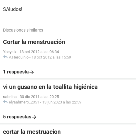
SAludos!
Discusiones similares
Cortar la menstruación
Yoeysix
-
18 oct 2012 a las 06:34
A.Herquinio
-
18 oct 2012 a las 15:59
1 respuesta
vi un gusano en la toallita higiénica
sabriina
-
30 dic 2011 a las 20:25
elyaahmero_2051
-
13 jun 2023 a las 22:59
5 respuestas
cortar la mestruacion