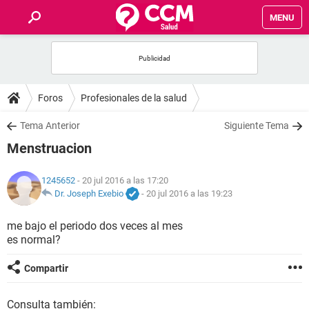
MENU
INICIO
FOROS
Foros
Profesionales de la salud
SALUD
Tema Anterior
Siguiente Tema
Menstruacion
FAMILIA
1245652
- 20 jul 2016 a las 17:20
NUTRICIÓN
Dr. Joseph Exebio
-
20 jul 2016 a las 19:23
me bajo el periodo dos veces al mes
BIENESTAR
es normal?
SEXUALIDAD
Compartir
GLOSARIO
Consulta también: