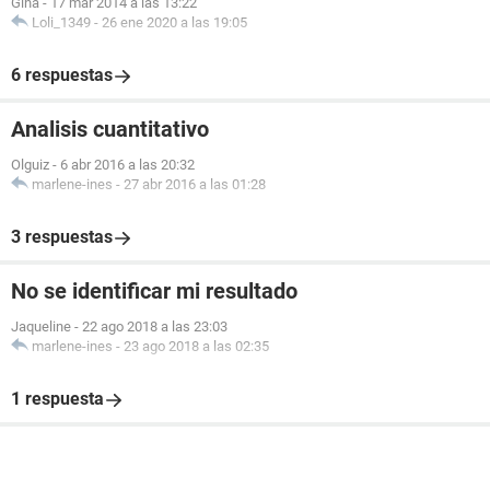
Gina
-
17 mar 2014 a las 13:22
Loli_1349
-
26 ene 2020 a las 19:05
6 respuestas
Analisis cuantitativo
Olguiz
-
6 abr 2016 a las 20:32
marlene-ines
-
27 abr 2016 a las 01:28
3 respuestas
No se identificar mi resultado
Jaqueline
-
22 ago 2018 a las 23:03
marlene-ines
-
23 ago 2018 a las 02:35
1 respuesta