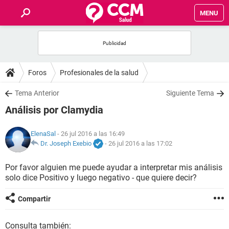
MENU
INICIO
FOROS
Foros
Profesionales de la salud
SALUD
Tema Anterior
Siguiente Tema
Análisis por Clamydia
FAMILIA
ElenaSal
- 26 jul 2016 a las 16:49
NUTRICIÓN
Dr. Joseph Exebio
-
26 jul 2016 a las 17:02
Por favor alguien me puede ayudar a interpretar mis análisis
BIENESTAR
solo dice Positivo y luego negativo - que quiere decir?
SEXUALIDAD
Compartir
GLOSARIO
Consulta también: