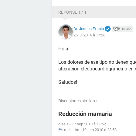
Gracias de antemano!
RÉPONSE 1 / 1
Dr. Joseph Exebio
16.358
26 jul 2016 à 17:26
Hola!
Los dolores de ese tipo no tienen que
alteracion electrocardiografica o en
Saludos!
Discusiones similares
Reducción mamaria
gisela
-
17 sep 2010 à 11:52
mdiestra
-
19 sep 2010 à 23:58