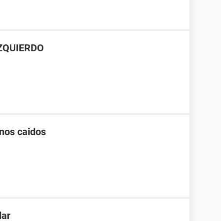
ZQUIERDO
enos caidos
dar