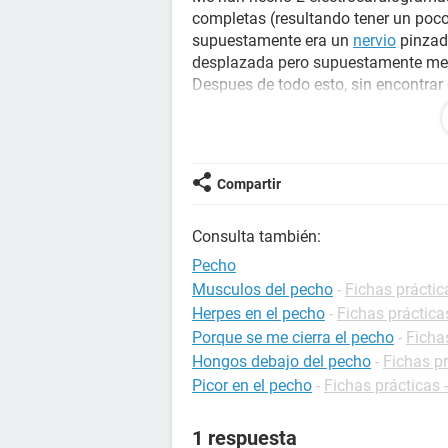
completas (resultando tener un poc
supuestamente era un
nervio
pinzado
desplazada pero supuestamente me la
Despues de todo esto, sin encontrar 
gastroenterologo
para que me haga 
que mi dolor es oseo o
muscular
...
A todo esto, fui victima de
bulimia
ne
pero sin necesidad de provocarlos, 
Compartir
del
abdomen
.
Ahora estoy bien del trastorno pero
Consulta también:
Hé tenido un ataque de ansiedad à 
se que hacer, nadie me da una respu
Pecho
Era fumadora y hace un par de mese
Musculos del pecho
-
Fichas práctic
En mi peor momento dentro de la bu
Herpes en el pecho
-
Fichas práctica
osteopecia...
Porque se me cierra el pecho
-
Ficha
A menudo se me duerme tambien la 
Hongos debajo del pecho
-
Fichas p
Tengo 25 años y aunque me siento m
Picor en el pecho
-
Fichas prácticas 
feliz, con proyectos de futuro, per
1 respuesta
Algun especialista que me pueda ayu