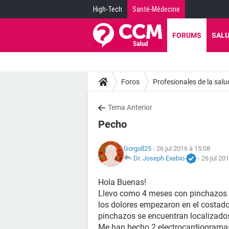
High-Tech
Santé-Médecine
FORUMS
SAL
Foros
Profesionales de la salu
Tema Anterior
Pecho
Gorgoll25
- 26 jul 2016 à 15:08
Dr. Joseph Exebio
-
26 jul 20
Hola Buenas!
Llevo como 4 meses con pinchazos en
los dolores empezaron en el costado,
pinchazos se encuentran localizados
Me han hecho 2 electrocardiogramas,