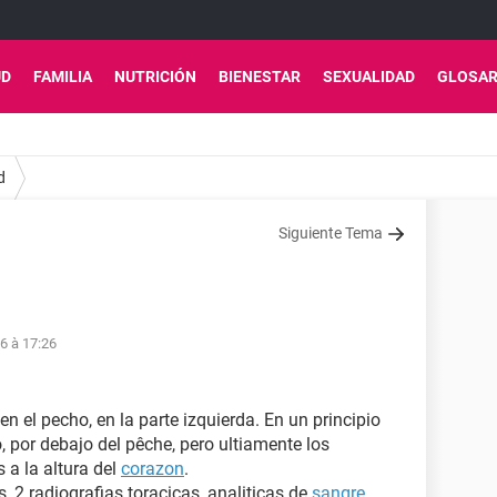
UD
FAMILIA
NUTRICIÓN
BIENESTAR
SEXUALIDAD
GLOSAR
d
Siguiente Tema
16 à 17:26
 el pecho, en la parte izquierda. En un principio
 por debajo del pêche, pero ultiamente los
 a la altura del
corazon
.
 2 radiografias toracicas, analiticas de
sangre