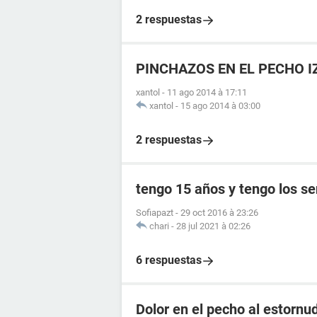
2 respuestas
PINCHAZOS EN EL PECHO I
xantol
-
11 ago 2014 à 17:11
xantol
-
15 ago 2014 à 03:00
2 respuestas
tengo 15 años y tengo los s
Sofiapazt
-
29 oct 2016 à 23:26
chari
-
28 jul 2021 à 02:26
6 respuestas
Dolor en el pecho al estornu