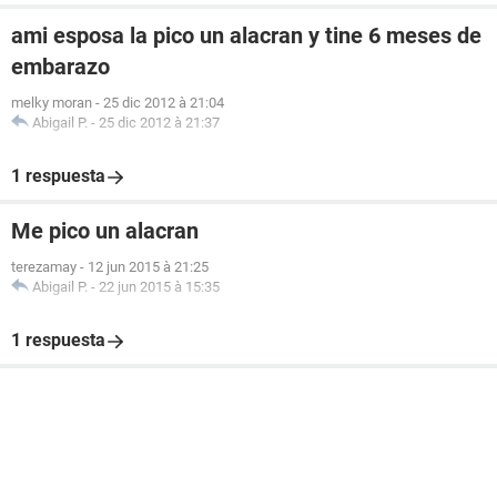
ami esposa la pico un alacran y tine 6 meses de
embarazo
melky moran
-
25 dic 2012 à 21:04
Abigail P.
-
25 dic 2012 à 21:37
1 respuesta
Me pico un alacran
terezamay
-
12 jun 2015 à 21:25
Abigail P.
-
22 jun 2015 à 15:35
1 respuesta