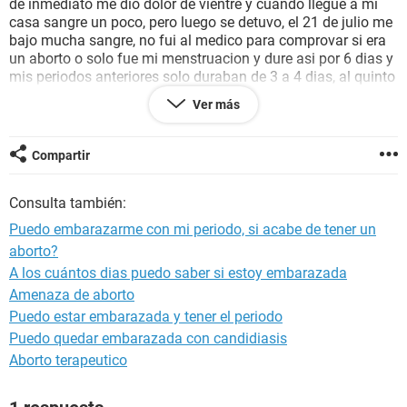
de inmediato me dio dolor de vientre y cuando llegue a mi
casa sangre un poco, pero luego se detuvo, el 21 de julio me
bajo mucha sangre, no fui al medico para comprovar si era
un aborto o solo fue mi menstruacion y dure asi por 6 dias y
mis periodos anteriores solo duraban de 3 a 4 dias, al quinto
dia de mi menstruacion tuve relaciones con mi esposo sin
Ver más
proteccion,.. Quisiera saber si pude haber a quedado
embarazada ese dia? cuanto tiempo debo esperar para
intentarlo de nuevo?
Compartir
Consulta también:
Puedo embarazarme con mi periodo, si acabe de tener un
aborto?
A los cuántos dias puedo saber si estoy embarazada
Amenaza de aborto
Puedo estar embarazada y tener el periodo
Puedo quedar embarazada con candidiasis
Aborto terapeutico