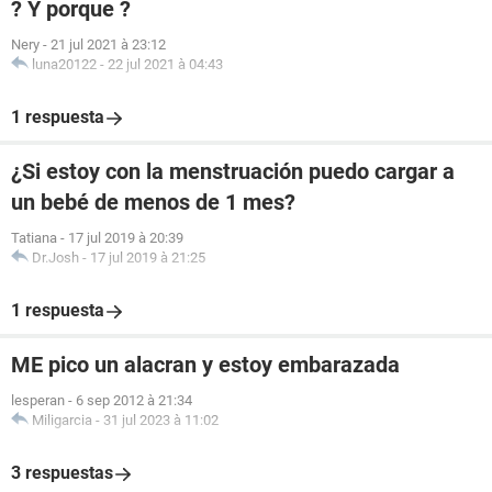
? Y porque ?
Nery
-
21 jul 2021 à 23:12
luna20122
-
22 jul 2021 à 04:43
1 respuesta
¿Si estoy con la menstruación puedo cargar a
un bebé de menos de 1 mes?
Tatiana
-
17 jul 2019 à 20:39
Dr.Josh
-
17 jul 2019 à 21:25
1 respuesta
ME pico un alacran y estoy embarazada
lesperan
-
6 sep 2012 à 21:34
Miligarcia
-
31 jul 2023 à 11:02
3 respuestas