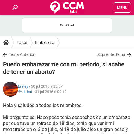
MENU
INICIO
FORUMS
Foros
Embarazo
SALUD
Tema Anterior
Siguiente Tema
Puedo embarazarme con mi periodo, si acabe
FAMILIA
de tener un aborto?
NUTRICIÓN
Eriney
- 30 jul 2016 à 23:57
LJeri
-
31 jul 2016 à 00:12
BIENESTAR
Hola y saludos a todos los miembros.
SEXUALIDAD
Mi pregunta es: Hace poco tenia sospechas de un embarazo
por que tuve un retraso de 18 dias, tenia que venir mi
menstruacion el 3 de julio, el 19 de julio alce un gran peso y
GLOSARIO