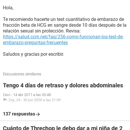
Hola,
Te recomiendo hacerte un test cuantitativo de embarazo de
fracción beta de HCG en sangre desde 10 días después de la
relación sexual sin protección. Revisa:
https://salud.ccm.net/faq/256-como-funcionan-los-test-de-
embarazo-preguntas-frecuentes
Saludos y gracias por escribir.
Discusiones similares
Tengo 4 días de retraso y dolores abdominales
Ceci
-
14 abr 2011 a las 03:48
Zay_24
-
30 jun 2020 a las 21:09
137 respuestas
Cuánto de Threchop le debo dar a mi niña de 2