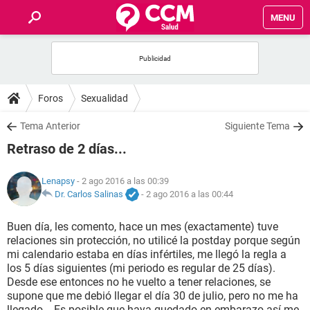
MENU
INICIO
FOROS
Foros
Sexualidad
SALUD
Tema Anterior
Siguiente Tema
Retraso de 2 días...
FAMILIA
Lenapsy
- 2 ago 2016 a las 00:39
NUTRICIÓN
Dr. Carlos Salinas
-
2 ago 2016 a las 00:44
Buen día, les comento, hace un mes (exactamente) tuve
BIENESTAR
relaciones sin protección, no utilicé la postday porque según
mi calendario estaba en días infértiles, me llegó la regla a
SEXUALIDAD
los 5 días siguientes (mi periodo es regular de 25 días).
Desde ese entonces no he vuelto a tener relaciones, se
supone que me debió llegar el día 30 de julio, pero no me ha
GLOSARIO
llegado... Es posible que haya quedado en embarazo así me