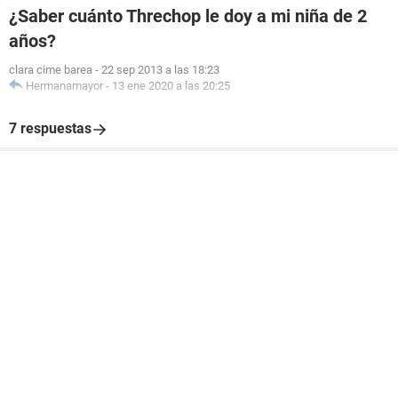
¿Saber cuánto Threchop le doy a mi niña de 2
años?
clara cime barea
-
22 sep 2013 a las 18:23
Hermanamayor
-
13 ene 2020 a las 20:25
7 respuestas