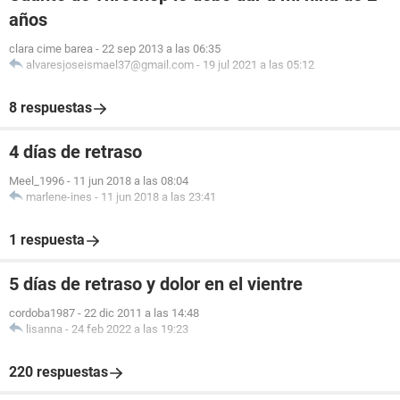
años
clara cime barea
-
22 sep 2013 a las 06:35
alvaresjoseismael37@gmail.com
-
19 jul 2021 a las 05:12
8 respuestas
4 días de retraso
Meel_1996
-
11 jun 2018 a las 08:04
marlene-ines
-
11 jun 2018 a las 23:41
1 respuesta
5 días de retraso y dolor en el vientre
cordoba1987
-
22 dic 2011 a las 14:48
lisanna
-
24 feb 2022 a las 19:23
220 respuestas