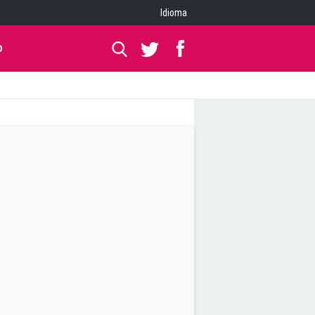
Idioma
O