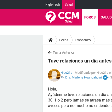
High-Tech
Salud
FOROS
SALUD
Foros
Embarazo
Tema Anterior
Tuve relaciones un día antes
Nico21s
- Modificado por Nico21s el
Dra. Marlene Huancahuari
-
3
Hola,
Ayúdenme tuve relaciones un día ant
30, 1 o 2 pero jamás se atrasa más
aveces pero no mucho no entiendo a