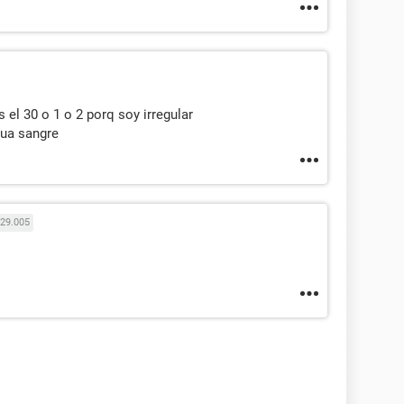
 el 30 o 1 o 2 porq soy irregular
gua sangre
29.005