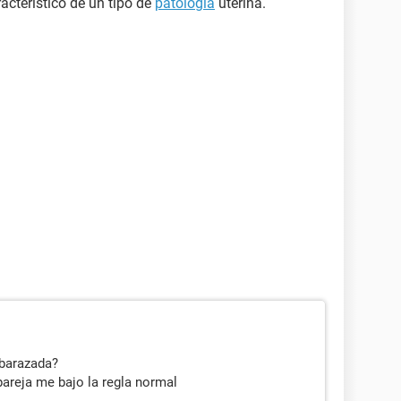
racterístico de un tipo de
patología
uterina.
mbarazada?
pareja me bajo la regla normal