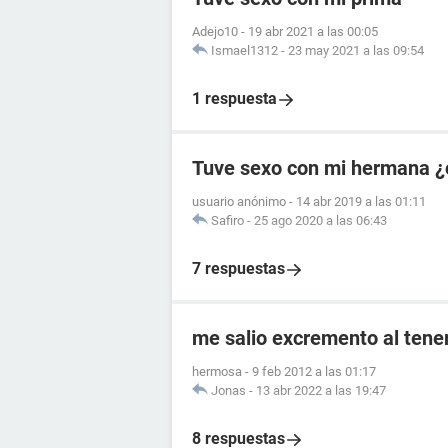
Adejo10
-
19 abr 2021 a las 00:05
Ismael1312
-
23 may 2021 a las 09:54
1 respuesta
Tuve sexo con mi hermana ¿
usuario anónimo
-
14 abr 2019 a las 01:11
Safiro
-
25 ago 2020 a las 06:43
7 respuestas
me salio excremento al tener
hermosa
-
9 feb 2012 a las 01:17
Jonas
-
13 abr 2022 a las 19:47
8 respuestas