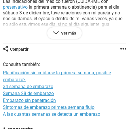
Las indicaciones del médico fueron (CUIDARME con
preservativo
la primera semana o abstinencia) para el día
sábado 3 de diciembre, tuve relaciones con mi pareja y no
nos cuidamos, el eyaculo dentro de mi varias veces, ya que
no sólo estuvimos ese día, si no al día siguiente igual
(domingo 4 diciembre)
Ver más
Mi pregunta es... Puedo quedar en
embarazo
??? Ya que no
me cuide como lo dijo mi médico la primera semana de
estar planificando con preservativo ???? O las pastas ya
Compartir
estaban haciendo efecto en mi???
Por favor ayuda.... Gracias.
Consulta también:
Planificación sin cuidarse la primera semana, posible
embarazo?
34 semana de embarazo
Semana 28 de embarazo
Embarazo sin penetración
Síntomas de embarazo primera semana flujo
A las cuantas semanas se detecta un embarazo