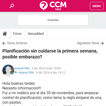
MENU
INICIO
FOROS
Foros
Sexualidad
SALUD
Tema Anterior
Siguiente Tema
Planificación sin cuidarse la primera semana,
FAMILIA
posible embarazo?
NUTRICIÓN
Ariana1996
- 6 dic 2016 a las 19:00
Ariana1996
-
6 dic 2016 a las 19:12
BIENESTAR
Hola buenas tardes
Necesito informacion!!!
SEXUALIDAD
Fui a mi médico por el día 30 de noviembre, para empezar
control de planificación, como tenía la regla empecé de una,
con pastas.
GLOSARIO