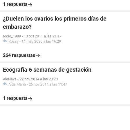
1 respuesta
¿Duelen los ovarios los primeros días de
embarazo?
rocio_1989
-
13 oct 2011 a las 21:17
Rossy
-
14 may 2020 a las 16:29
264 respuestas
Ecografía 6 semanas de gestación
AleNava
-
22 nov 2014 a las 20:20
Aída María
-
26 nov 2014 a las 11:47
1 respuesta