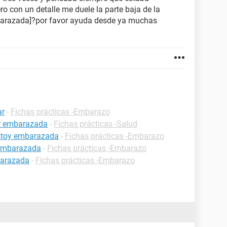
 con un detalle me duele la parte baja de la
mbarazada]?por favor ayuda desde ya muchas
ar
-
Fichas prácticas -Embarazo
ar embarazada
-
Fichas prácticas -Salud
estoy embarazada
-
Fichas prácticas -Embarazo
 embarazada
-
Fichas prácticas -Embarazo
barazada
-
Fichas prácticas -Embarazo