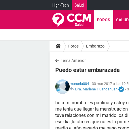
High-Tech
Salud
FOROS
SALUD
Foros
Embarazo
Tema Anterior
Puedo estar embarazada
marcela004
- 30 mar 2017 a las 19:5
Dra. Marlene Huancahuari
-
3
hola mi nombre es paulina y estoy u
me tenia que llegar la menstruacio
tuve relaciones con mi marido los di
ese dia ,lo otro es que no es la pri
medio el año pasado me paso como 