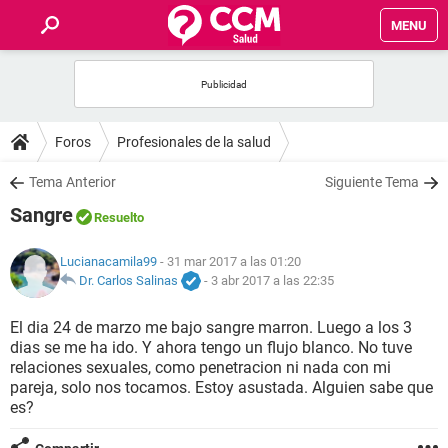
MENU
INICIO
FOROS
Foros
Profesionales de la salud
SALUD
Tema Anterior
Siguiente Tema
Sangre
Resuelto
FAMILIA
Lucianacamila99
- 31 mar 2017 a las 01:20
NUTRICIÓN
Dr. Carlos Salinas
-
3 abr 2017 a las 22:35
El dia 24 de marzo me bajo sangre marron. Luego a los 3
BIENESTAR
dias se me ha ido. Y ahora tengo un flujo blanco. No tuve
relaciones sexuales, como penetracion ni nada con mi
SEXUALIDAD
pareja, solo nos tocamos. Estoy asustada. Alguien sabe que
es?
GLOSARIO