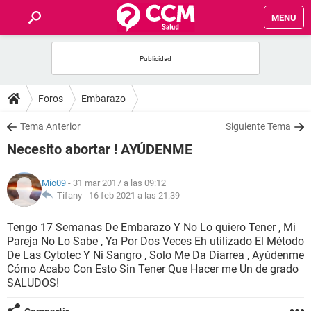
MENU
INICIO
FOROS
Foros
Embarazo
SALUD
Tema Anterior
Siguiente Tema
Necesito abortar ! AYÚDENME
FAMILIA
Mio09
- 31 mar 2017 a las 09:12
NUTRICIÓN
Tifany -
16 feb 2021 a las 21:39
Tengo 17 Semanas De Embarazo Y No Lo quiero Tener , Mi
BIENESTAR
Pareja No Lo Sabe , Ya Por Dos Veces Eh utilizado El Método
De Las Cytotec Y Ni Sangro , Solo Me Da Diarrea , Ayúdenme
SEXUALIDAD
Cómo Acabo Con Esto Sin Tener Que Hacer me Un de grado
SALUDOS!
GLOSARIO