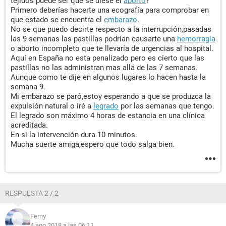
tejidos puede ser que se diese el
aborto
?
Primero deberías hacerte una ecografía para comprobar en
que estado se encuentra el
embarazo
.
No se que puedo decirte respecto a la interrupción,pasadas
las 9 semanas las pastillas podrían causarte una
hemorragia
o aborto incompleto que te llevaría de urgencias al hospital.
Aquí en España no esta penalizado pero es cierto que las
pastillas no las administran mas allá de las 7 semanas.
Aunque como te dije en algunos lugares lo hacen hasta la
semana 9.
Mi embarazo se paró,estoy esperando a que se produzca la
expulsión natural o iré a
legrado
por las semanas que tengo.
El legrado son máximo 4 horas de estancia en una clínica
acreditada.
En si la intervención dura 10 minutos.
Mucha suerte amiga,espero que todo salga bien.
RESPUESTA 2 / 2
Ferny
4 ago 2018 a las 06:11