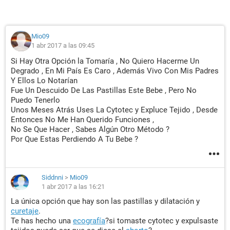
Mio09
1 abr 2017 a las 09:45
Si Hay Otra Opción la Tomaría , No Quiero Hacerme Un
Degrado , En Mi País Es Caro , Además Vivo Con Mis Padres
Y Ellos Lo Notarían
Fue Un Descuido De Las Pastillas Este Bebe , Pero No
Puedo Tenerlo
Unos Meses Atrás Uses La Cytotec y Expluce Tejido , Desde
Entonces No Me Han Querido Funciones ,
No Se Que Hacer , Sabes Algún Otro Método ?
Por Que Estas Perdiendo A Tu Bebe ?
Siddnni
>
Mio09
1 abr 2017 a las 16:21
La única opción que hay son las pastillas y dilatación y
curetaje
.
Te has hecho una
ecografía
?si tomaste cytotec y expulsaste