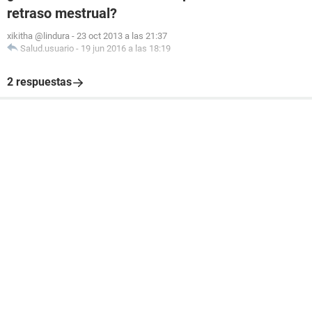
retraso mestrual?
xikitha @lindura
-
23 oct 2013 a las 21:37
Salud.usuario
-
19 jun 2016 a las 18:19
2 respuestas