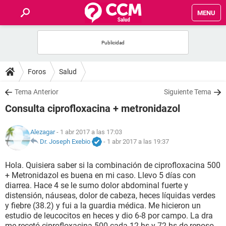
MENU
INICIO
FOROS
Foros
Salud
SALUD
Tema Anterior
Siguiente Tema
Consulta ciprofloxacina + metronidazol
FAMILIA
Alezagar
- 1 abr 2017 a las 17:03
NUTRICIÓN
Dr. Joseph Exebio
-
1 abr 2017 a las 19:37
Hola. Quisiera saber si la combinación de ciprofloxacina 500
BIENESTAR
+ Metronidazol es buena en mi caso. Llevo 5 días con
diarrea. Hace 4 se le sumo dolor abdominal fuerte y
SEXUALIDAD
distensión, náuseas, dolor de cabeza, heces líquidas verdes
y fiebre (38.2) y fui a la guardia médica. Me hicieron un
estudio de leucocitos en heces y dio 6-8 por campo. La dra
GLOSARIO
me recetó ciprofloxacina 500 cada 12 hs y 72 hs de reposo.