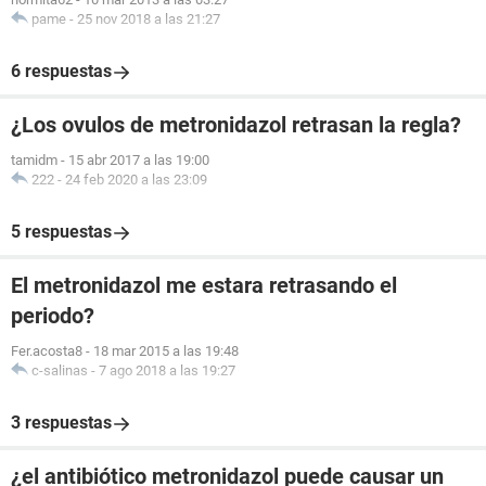
pame
-
25 nov 2018 a las 21:27
6 respuestas
¿Los ovulos de metronidazol retrasan la regla?
tamidm
-
15 abr 2017 a las 19:00
222
-
24 feb 2020 a las 23:09
5 respuestas
El metronidazol me estara retrasando el
periodo?
Fer.acosta8
-
18 mar 2015 a las 19:48
c-salinas
-
7 ago 2018 a las 19:27
3 respuestas
¿el antibiótico metronidazol puede causar un