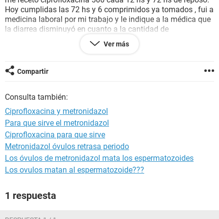
Hoy cumplidas las 72 hs y 6 comprimidos ya tomados , fui a
medicina laboral por mi trabajo y le indique a la médica que
la diarrea disminuyó en cuanto a la cantidad de
deposiciones pero no a la consistencia.. y que el resto de los
Ver más
síntomas persiste ( excepto la fiebre), sobretodo la
inflamación abdominal, me dio 24 hs más y me recomendó
combinar la ciprofloxacina con Metronidazol. Quisiera saber
Compartir
si aunque ya pasaron varios días de antibióticos puedo
combinar lo que me falta para terminar la caja con
Consulta también:
Metronidazol y si realmente es efectivo.
Desde ya muchas gracias
Ciprofloxacina y metronidazol
Para que sirve el metronidazol
Ciprofloxacina para que sirve
Metronidazol óvulos retrasa periodo
Los óvulos de metronidazol mata los espermatozoides
Los ovulos matan al espermatozoide???
1 respuesta