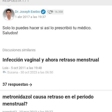
RESPUESTA 1 / 1
Dr. Joseph Exebio
16.358
1 abr 2017 a las 19:37
Solo lo puedes hacer si así lo prescribió tu médico.
Saludos!
Discusiones similares
Infección vaginal y ahora retraso menstrual
Lois
-
5 oct 2011 a las 19:48
Susana
-
30 oct 2023 a las 06:50
37 respuestas
metronidazol causa retraso en el periodo
menstrual?
normita62
-
10 mar 2013 a las 03:27