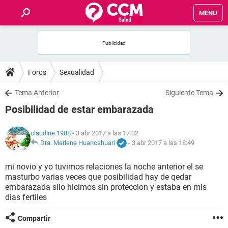
MENU
INICIO
FOROS
Foros
Sexualidad
SALUD
Tema Anterior
Siguiente Tema
Posibilidad de estar embarazada
FAMILIA
claudine.1988
- 3 abr 2017 a las 17:02
NUTRICIÓN
Dra. Marlene Huancahuari
-
3 abr 2017 a las 18:49
mi novio y yo tuvimos relaciones la noche anterior el se
BIENESTAR
masturbo varias veces que posibilidad hay de qedar
embarazada silo hicimos sin proteccion y estaba en mis
SEXUALIDAD
dias fertiles
Compartir
GLOSARIO