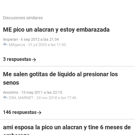
Discusiones similares
ME pico un alacran y estoy embarazada
lesperan
-
6 sep 2012 a las 21:34
Miligarcia
-
31 jul 2023 a las 11:02
3 respuestas
Me salen gotitas de líquido al presionar los
senos
Anonimo
-
15 may 2011 a las 22:15
DRA. MARNET
-
24 nov 2018 a las 17:46
146 respuestas
ami esposa la pico un alacran y tine 6 meses de