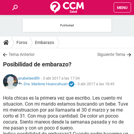
MENU
INICIO
FOROS
Foros
Embarazo
SALUD
Tema Anterior
Siguiente Tema
Posibilidad de embarazo?
FAMILIA
anabelaedith
- 3 abr 2017 a las 17:34
NUTRICIÓN
Dra. Marlene Huancahuari
-
3 abr 2017 a las 18:45
Hola chicas es la primera vez que escribo. Les cuento mi
BIENESTAR
situacion. Con mi marido estamos buscando un bebe. Tuve
mi menstruacion por asi llamaarla el 30 d marzo y se me
SEXUALIDAD
corto el 31. Con muy poca cantidad. De color un pocoo
oscura. Siento mareos desde la semanaa pasada y no de
me pasan y con un poco d sueņo.
GLOSARIO
Indica posibilidad de embarazo? Cuando podre hacerme un