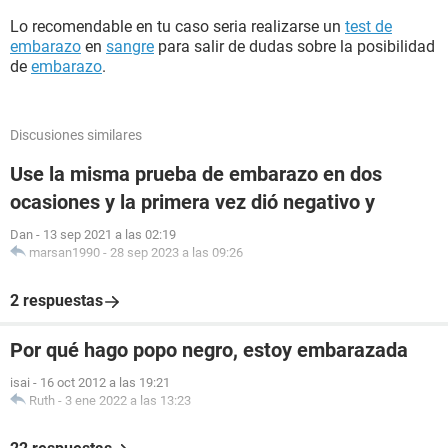
Lo recomendable en tu caso seria realizarse un
test de
embarazo
en
sangre
para salir de dudas sobre la posibilidad
de
embarazo
.
Discusiones similares
Use la misma prueba de embarazo en dos
ocasiones y la primera vez dió negativo y
Dan
-
13 sep 2021 a las 02:19
marsan1990
-
28 sep 2023 a las 09:26
2 respuestas
Por qué hago popo negro, estoy embarazada
isai
-
16 oct 2012 a las 19:21
Ruth
-
3 ene 2022 a las 13:23