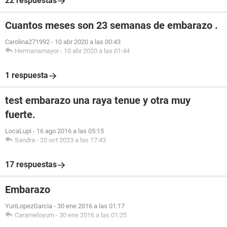
22 respuestas
Cuantos meses son 23 semanas de embarazo .
Carolina271992
-
10 abr 2020 a las 00:43
Hermanamayor
-
10 abr 2020 a las 01:44
1 respuesta
test embarazo una raya tenue y otra muy
fuerte.
LocaLupi
-
16 ago 2016 a las 05:15
Sandra
-
20 oct 2023 a las 17:43
17 respuestas
Embarazo
YuriLopezGarcia
-
30 ene 2016 a las 01:17
Carameloyum
-
30 ene 2016 a las 01:25