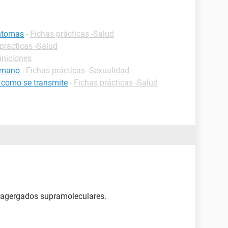
intomas
-
Fichas prácticas -Salud
prácticas -Salud
iniciones
humano
-
Fichas prácticas -Sexualidad
 como se transmite
-
Fichas prácticas -Salud
n agergados supramoleculares.