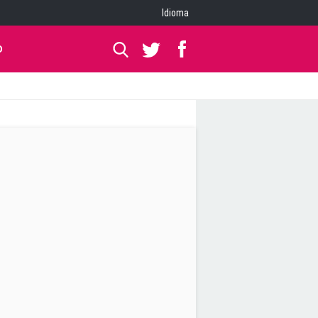
Idioma
O