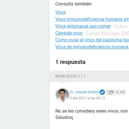
Consulta también:
Virus
Virus inmunodeficiencia humana s
Virus estomacal que comer
-
Fichas 
Cápside virus
-
Fichas prácticas -Def
Como curar el virus del papiloma 
Virus de inmunodeficiencia humana
1 respuesta
RESPUESTA 1 / 1
Dr. Joseph Exebio
16.358
5 abr 2017 a las 06:12
No se les considera seres vivos, so
Saludos¡