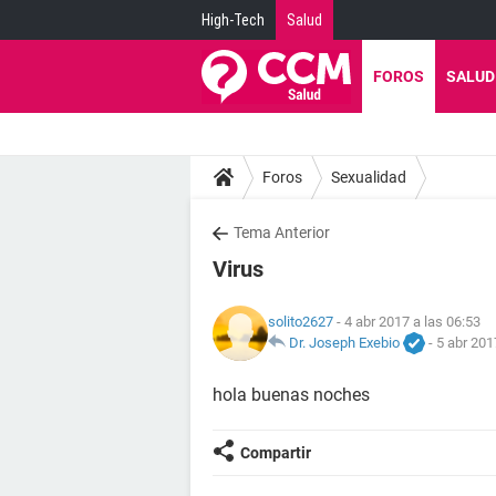
High-Tech
Salud
FOROS
SALUD
Foros
Sexualidad
Tema Anterior
Virus
solito2627
- 4 abr 2017 a las 06:53
Dr. Joseph Exebio
-
5 abr 201
hola buenas noches
Compartir