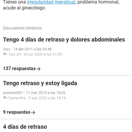
Tienes una
irregularidad menstrual
, problema hormonal,
acude al ginecólogo.
Discusiones similares
Tengo 4 días de retraso y dolores abdominales
Ceci
-
14 abr 2011 a las 03:48
Zay_24
-
30 jun 2020 a las 21:09
137 respuestas
Tengo retraso y estoy ligada
yvonne0501
-
11 mar 2015 a las 18:02
Samantha
-
5 ago 2022 a las 18:19
9 respuestas
4 días de retraso