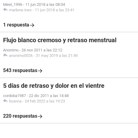
Meel_1996
-
11 jun 2018 a las 08:04
marlene-ines
-
11 jun 2018 a las 23:41
1 respuesta
Flujo blanco cremoso y retraso menstrual
Anonimo
-
26 nov 2011 a las 22:12
anonimo0026
-
31 may 2019 a las 21:49
543 respuestas
5 días de retraso y dolor en el vientre
cordoba1987
-
22 dic 2011 a las 14:48
lisanna
-
24 feb 2022 a las 19:23
220 respuestas