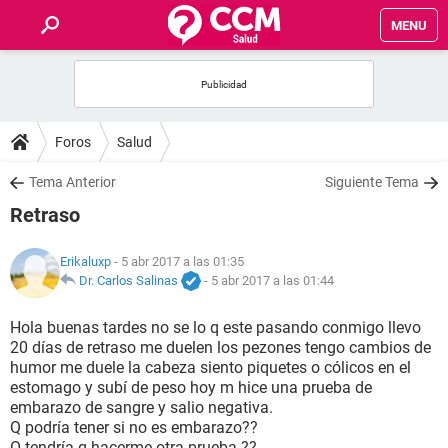
MENU
INICIO
FOROS
Foros
Salud
SALUD
Tema Anterior
Siguiente Tema
Retraso
FAMILIA
Erikaluxp
- 5 abr 2017 a las 01:35
NUTRICIÓN
Dr. Carlos Salinas
-
5 abr 2017 a las 01:44
Hola buenas tardes no se lo q este pasando conmigo llevo
BIENESTAR
20 días de retraso me duelen los pezones tengo cambios de
humor me duele la cabeza siento piquetes o cólicos en el
SEXUALIDAD
estomago y subí de peso hoy m hice una prueba de
embarazo de sangre y salio negativa.
Q podría tener si no es embarazo??
GLOSARIO
O tendría q hacerme otra prueba ??